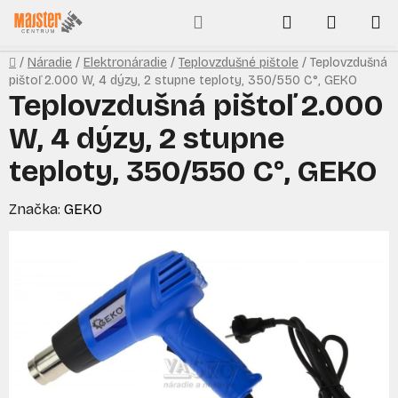
Prejsť
Hľadať
NÁKUP
na
obsah
KOŠÍK
Domov
/
Náradie
/
Elektronáradie
/
Teplovzdušné pištole
/
Teplovzdušná
pištoľ 2.000 W, 4 dýzy, 2 stupne teploty, 350/550 C°, GEKO
Teplovzdušná pištoľ 2.000
W, 4 dýzy, 2 stupne
teploty, 350/550 C°, GEKO
Značka:
GEKO