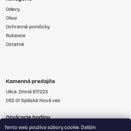
Odevy
Obuv
Ochranné pomôcky
Rukavice
Ostatné
Kamenná predajňa
Ulica: Zimná 87/223
052 01 Spišská Nová ves
Otváracie hodiny
Tento web používa súbory cookie. Ďalším
Po-Pia: 7:30 - 17:00