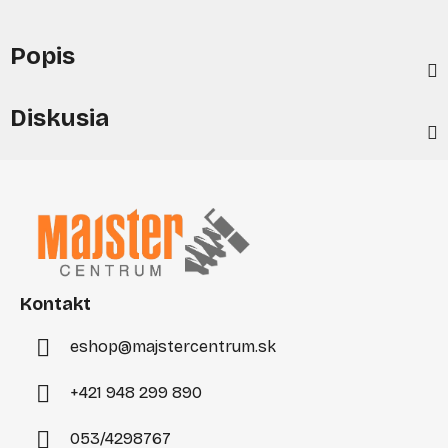
Popis
Diskusia
Z
á
p
ä
t
i
Kontakt
e
eshop
@
majstercentrum.sk
+421 948 299 890
053/4298767