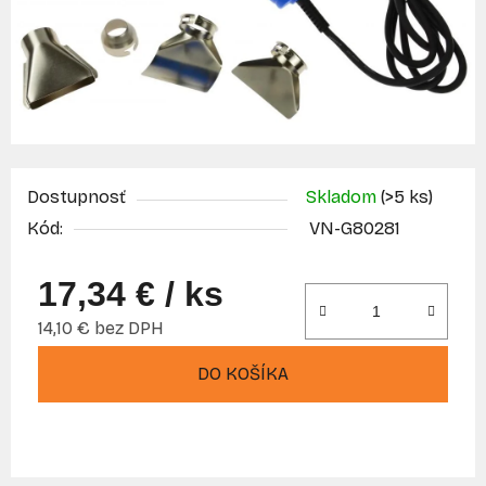
Dostupnosť
Skladom
(>5 ks)
Kód:
VN-G80281
17,34 €
/ ks
14,10 € bez DPH
Jednotková cena:
DO KOŠÍKA