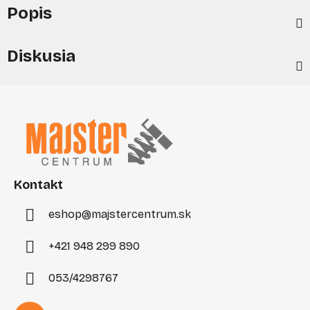
Popis
Diskusia
Z
á
p
ä
t
i
Kontakt
e
eshop
@
majstercentrum.sk
+421 948 299 890
053/4298767