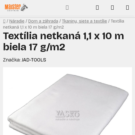
Prejsť
Hľadať
NÁKUP
na
obsah
KOŠÍK
Domov
/
Náradie
/
Dom a záhrada
/
Tkaniny, siete a textílie
/
Textília
netkaná 1,1 x 10 m biela 17 g/m2
Textília netkaná 1,1 x 10 m
biela 17 g/m2
Značka:
JAD-TOOLS