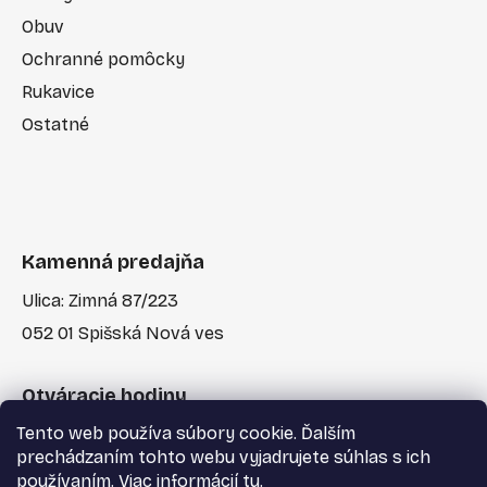
Obuv
Ochranné pomôcky
Rukavice
Ostatné
Kamenná predajňa
Ulica: Zimná 87/223
052 01 Spišská Nová ves
Otváracie hodiny
Tento web používa súbory cookie. Ďalším
Po-Pia: 7:30 - 17:00
prechádzaním tohto webu vyjadrujete súhlas s ich
používaním. Viac informácií
tu
.