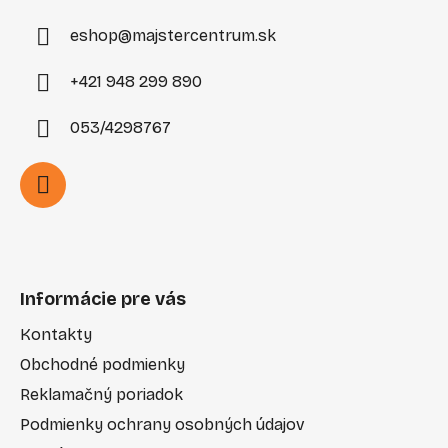
e
eshop
@
majstercentrum.sk
+421 948 299 890
053/4298767
Informácie pre vás
Kontakty
Obchodné podmienky
Reklamačný poriadok
Podmienky ochrany osobných údajov