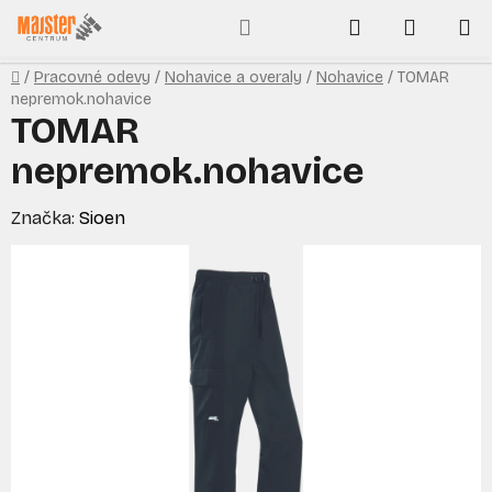
Prejsť
Hľadať
NÁKUP
na
obsah
KOŠÍK
Domov
/
Pracovné odevy
/
Nohavice a overaly
/
Nohavice
/
TOMAR
nepremok.nohavice
TOMAR
nepremok.nohavice
Značka:
Sioen