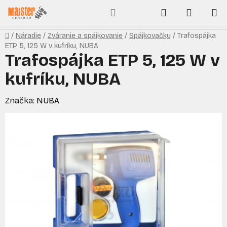
Prejsť
Hľadať
NÁKUP
na
obsah
KOŠÍK
Domov
/
Náradie
/
Zváranie a spájkovanie
/
Spájkovačky
/
Trafospájka
ETP 5, 125 W v kufríku, NUBA
Trafospájka ETP 5, 125 W v
kufríku, NUBA
Značka:
NUBA