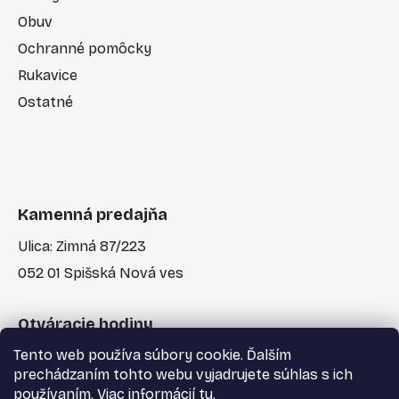
Obuv
Ochranné pomôcky
Rukavice
Ostatné
Kamenná predajňa
Ulica: Zimná 87/223
052 01 Spišská Nová ves
Otváracie hodiny
Tento web používa súbory cookie. Ďalším
Po-Pia: 7:30 - 17:00
prechádzaním tohto webu vyjadrujete súhlas s ich
používaním. Viac informácií
tu
.