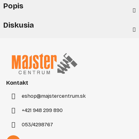
Popis
Diskusia
Z
á
p
ä
t
i
Kontakt
e
eshop
@
majstercentrum.sk
+421 948 299 890
053/4298767