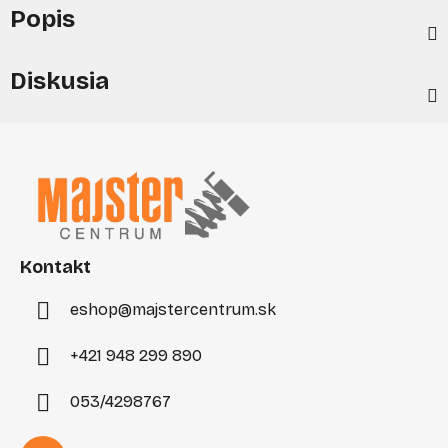
Popis
Diskusia
Z
á
p
ä
t
i
Kontakt
e
eshop
@
majstercentrum.sk
+421 948 299 890
053/4298767