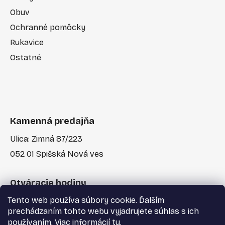
Obuv
Ochranné pomôcky
Rukavice
Ostatné
Kamenná predajňa
Ulica: Zimná 87/223
052 01 Spišská Nová ves
Otváracie hodiny
Tento web používa súbory cookie. Ďalším
Po-Pia: 7:30 - 17:00
prechádzaním tohto webu vyjadrujete súhlas s ich
používaním. Viac informácií
tu
.