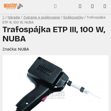
Prejsť
Hľadať
NÁKUP
na
obsah
KOŠÍK
Domov
/
Náradie
/
Zváranie a spájkovanie
/
Spájkovačky
/
Trafospájka
ETP III, 100 W, NUBA
Trafospájka ETP III, 100 W,
NUBA
Značka:
NUBA