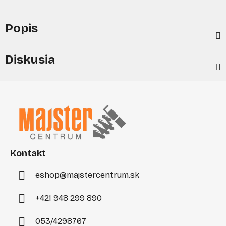
Popis
Diskusia
Z
á
p
ä
t
i
Kontakt
e
eshop
@
majstercentrum.sk
+421 948 299 890
053/4298767