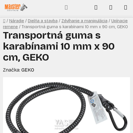
Prejsť
Hľadať
NÁKUP
na
obsah
KOŠÍK
Domov
/
Náradie
/
Dielňa a stavba
/
Zdvíhanie a manipulácia
/
Upínacie
remene
/
Transportná guma s karabínami 10 mm x 90 cm, GEKO
Transportná guma s
karabínami 10 mm x 90
cm, GEKO
Značka:
GEKO