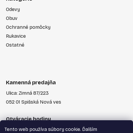
Odevy
Obuv
Ochranné pomôcky
Rukavice
Ostatné
Kamenná predajňa
Ulica: Zimná 87/223
052 01 Spišská Nová ves
Otváracie hodiny
Tento web používa súbory cookie. Ďalším
Po-Pia: 7:30 - 17:00