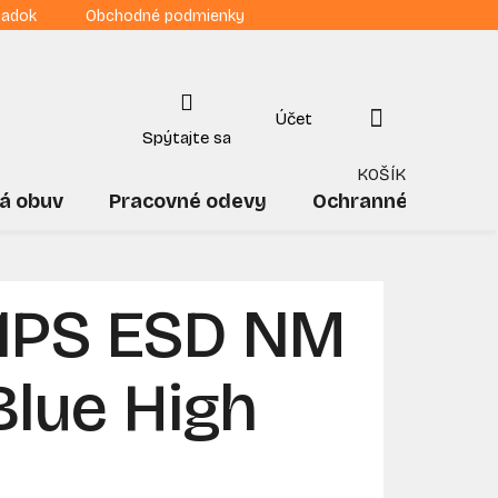
iadok
Obchodné podmienky
NÁKUPNÝ
KOŠÍK
á obuv
Pracovné odevy
Ochranné pomôck
1PS ESD NM
lue High