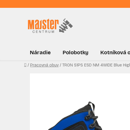
Prejsť
na
obsah
Náradie
Polobotky
Kotníková 
Domov
/
Pracovná obuv
/
TRON S1PS ESD NM 4WIDE Blue Hig