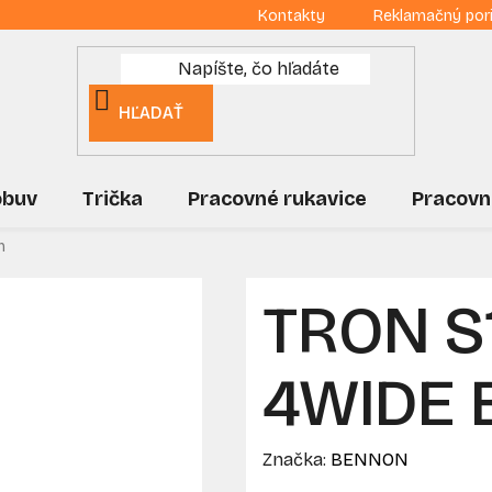
Kontakty
Reklamačný por
HĽADAŤ
obuv
Trička
Pracovné rukavice
Pracovn
h
TRON S
4WIDE B
Značka:
BENNON