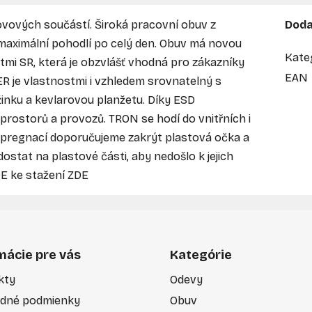
vových součástí. Široká pracovní obuv z
Doda
maximální pohodlí po celý den. Obuv má novou
Kate
mi SR, která je obzvlášť vhodná pro zákazníky
EAN
R je vlastnostmi i vzhledem srovnatelný s
žinku a kevlarovou planžetu. Díky ESD
rostorů a provozů. TRON se hodí do vnitřních i
impregnací doporučujeme zakrýt plastová očka a
stat na plastové části, aby nedošlo k jejich
E ke stažení ZDE
mácie pre vás
Kategórie
kty
Odevy
dné podmienky
Obuv