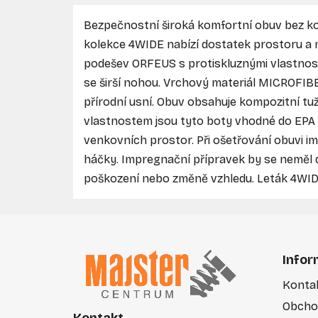
Bezpečnostní široká komfortní obuv bez ko
kolekce 4WIDE nabízí dostatek prostoru a 
podešev ORFEUS s protiskluznými vlastnost
se širší nohou. Vrchový materiál MICROFIBE
přírodní usní. Obuv obsahuje kompozitní tu
vlastnostem jsou tyto boty vhodné do EPA p
venkovních prostor. Při ošetřování obuvi 
háčky. Impregnační přípravek by se neměl do
poškození nebo změně vzhledu. Leták 4WID
Z
á
Infor
p
Konta
ä
Obcho
t