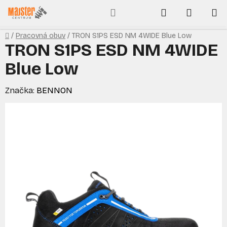
Prejsť
Hľadať
NÁKUP
na
obsah
KOŠÍK
Domov
/
Pracovná obuv
/
TRON S1PS ESD NM 4WIDE Blue Low
TRON S1PS ESD NM 4WIDE
Blue Low
Značka:
BENNON