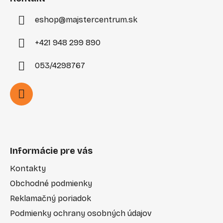
e
eshop
@
majstercentrum.sk
+421 948 299 890
053/4298767
Informácie pre vás
Kontakty
Obchodné podmienky
Reklamačný poriadok
Podmienky ochrany osobných údajov