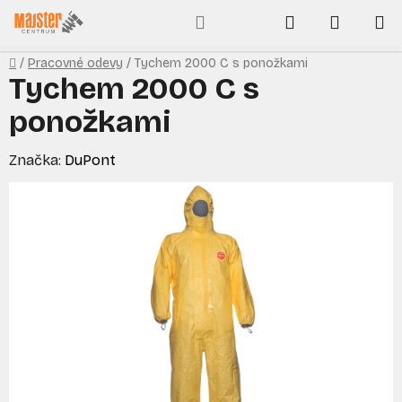
Prejsť
Hľadať
NÁKUP
na
obsah
KOŠÍK
Domov
/
Pracovné odevy
/
Tychem 2000 C s ponožkami
Tychem 2000 C s
ponožkami
Značka:
DuPont