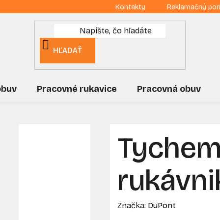
Kontakty
Reklamačný por
HĽADAŤ
obuv
Pracovné rukavice
Pracovná obuv
Tychem
rukávni
Značka:
DuPont