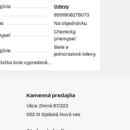
gória
Odevy
8591806278073
us
Na objednávku
Chemický
mysel
priemysel
Biele a
górie
jednorazové odevy
ložka bola vypredaná…
Kamenná predajňa
Ulica: Zimná 87/223
052 01 Spišská Nová ves