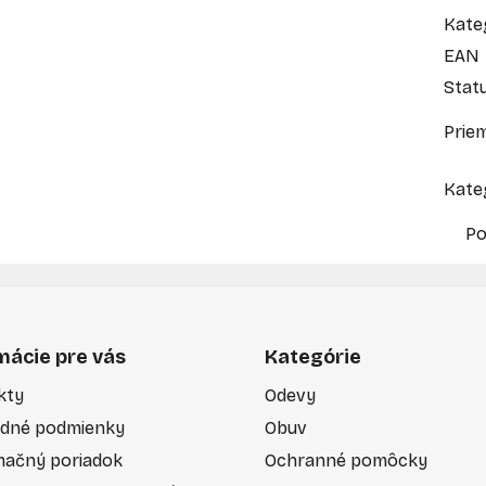
Kate
EAN
Stat
Prie
Kate
Po
mácie pre vás
Kategórie
kty
Odevy
dné podmienky
Obuv
mačný poriadok
Ochranné pomôcky