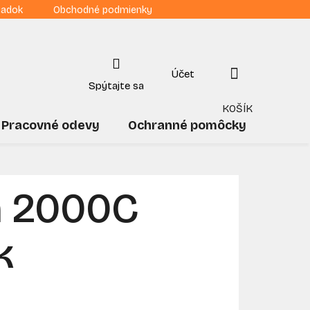
iadok
Obchodné podmienky
NÁKUPNÝ
KOŠÍK
Pracovné odevy
Ochranné pomôcky
Drogé
 2000C
k