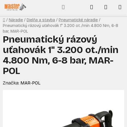
Prejsť
Hľadať
NÁKUP
na
obsah
KOŠÍK
Domov
/
Náradie
/
Dielňa a stavba
/
Pneumatické náradie
/
Pneumatický rázový uťahovák 1" 3.200 ot./min 4.800 Nm, 6-8
bar, MAR-POL
Pneumatický rázový
uťahovák 1" 3.200 ot./min
4.800 Nm, 6-8 bar, MAR-
POL
Značka:
MAR-POL