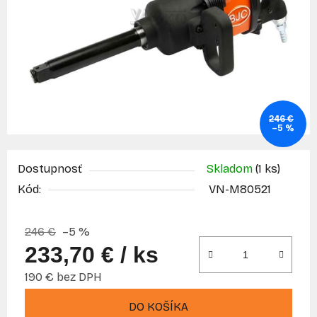
246 €
–5 %
Dostupnosť
Skladom
(1 ks)
Kód:
VN-M80521
246 €
–5 %
233,70 €
/ ks
190 € bez DPH
Jednotková cena:
DO KOŠÍKA