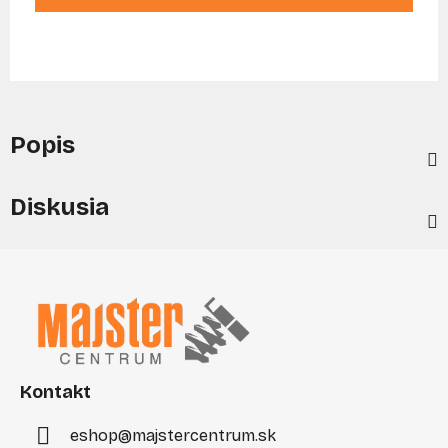
Popis
Diskusia
Z
á
p
ä
t
i
Kontakt
e
eshop
@
majstercentrum.sk