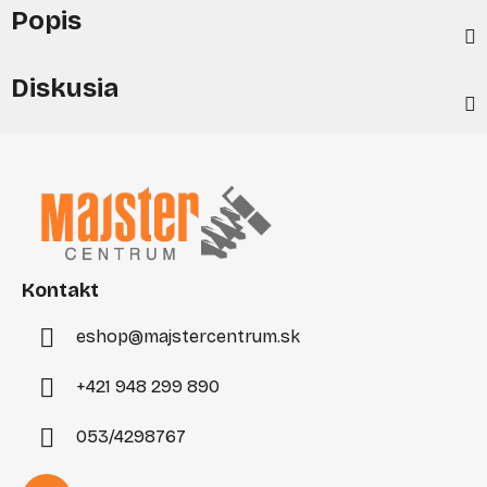
Popis
Diskusia
Z
á
p
ä
t
i
Kontakt
e
eshop
@
majstercentrum.sk
+421 948 299 890
053/4298767