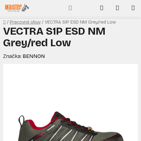
Prejsť
Hľadať
NÁKUP
na
obsah
KOŠÍK
Domov
/
Pracovná obuv
/
VECTRA S1P ESD NM Grey/red Low
VECTRA S1P ESD NM
Grey/red Low
Značka:
BENNON