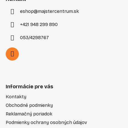
e
eshop
@
majstercentrum.sk
+421 948 299 890
053/4298767
Informácie pre vás
Kontakty
Obchodné podmienky
Reklamačný poriadok
Podmienky ochrany osobných údajov