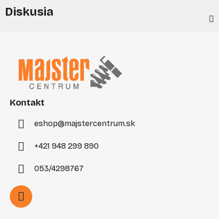
Diskusia
Z
á
p
ä
t
i
Kontakt
e
eshop
@
majstercentrum.sk
+421 948 299 890
053/4298767