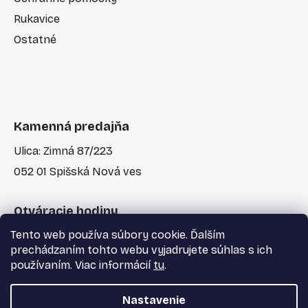
Rukavice
Ostatné
Kamenná predajňa
Ulica: Zimná 87/223
052 01 Spišská Nová ves
Otváracie hodiny
Tento web používa súbory cookie. Ďalším
Po-Pia: 7:30 - 17:00
prechádzaním tohto webu vyjadrujete súhlas s ich
používaním. Viac informácií
tu
.
Nastavenie