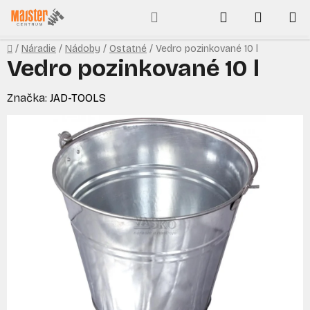
Prejsť
Hľadať
NÁKUP
na
obsah
KOŠÍK
Domov
/
Náradie
/
Nádoby
/
Ostatné
/
Vedro pozinkované 10 l
Vedro pozinkované 10 l
Značka:
JAD-TOOLS