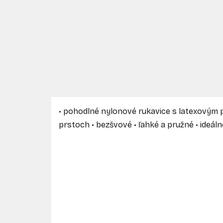
• pohodlné nylonové rukavice s latexovým p
prstoch • bezšvové • ľahké a pružné • ideál