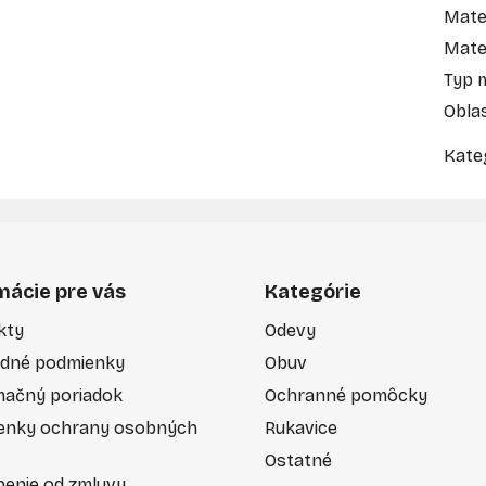
Mater
Mate
Typ 
Obla
Kate
mácie pre vás
Kategórie
kty
Odevy
dné podmienky
Obuv
mačný poriadok
Ochranné pomôcky
enky ochrany osobných
Rukavice
Ostatné
enie od zmluvy