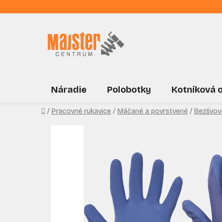
Prejsť
na
obsah
Náradie
Polobotky
Kotníková 
Domov
/
Pracovné rukavice
/
Máčané a povrstvené
/
Bezšvov