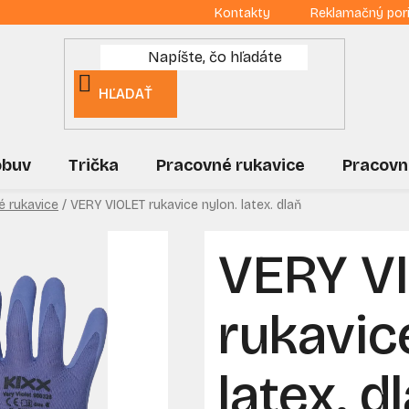
Kontakty
Reklamačný por
HĽADAŤ
obuv
Trička
Pracovné rukavice
Pracovn
é rukavice
/
VERY VIOLET rukavice nylon. latex. dlaň
VERY V
rukavic
latex. d