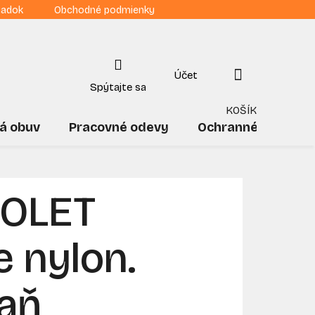
iadok
Obchodné podmienky
NÁKUPNÝ
KOŠÍK
á obuv
Pracovné odevy
Ochranné pomôck
IOLET
e nylon.
laň