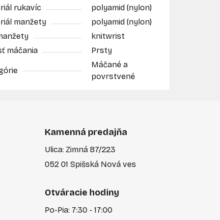
iál rukavíc
polyamid (nylon)
riál manžety
polyamid (nylon)
manžety
knitwrist
sť máčania
Prsty
Máčané a
górie
povrstvené
Kamenná predajňa
Ulica: Zimná 87/223
052 01 Spišská Nová ves
Otváracie hodiny
Po-Pia: 7:30 - 17:00