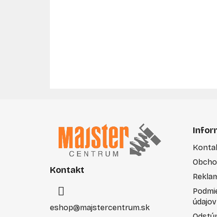
Z
á
Infor
p
Konta
ä
Obcho
t
Kontakt
i
Rekla
e
Podmi
údajov
eshop
@
majstercentrum.sk
Odstúp