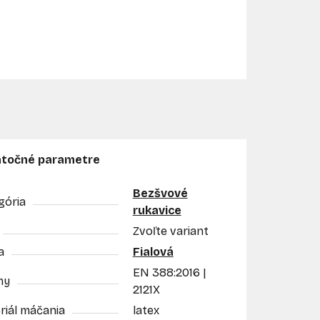
točné parametre
Bezšvové
gória
rukavice
Zvoľte variant
a
Fialová
EN 388:2016 |
my
2121X
riál máčania
latex