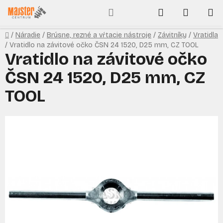
Prejsť
Hľadať
NÁKUP
na
obsah
KOŠÍK
Domov
/
Náradie
/
Brúsne, rezné a vŕtacie nástroje
/
Závitníky
/
Vratidla
/
Vratidlo na závitové očko ČSN 24 1520, D25 mm, CZ TOOL
Vratidlo na závitové očko
ČSN 24 1520, D25 mm, CZ
TOOL