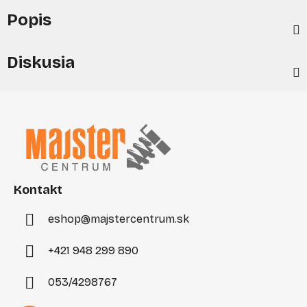
Popis
Diskusia
Z
á
p
ä
t
i
Kontakt
e
eshop
@
majstercentrum.sk
+421 948 299 890
053/4298767