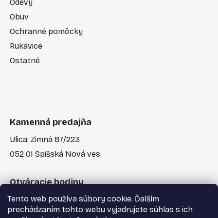
Odevy
Obuv
Ochranné pomôcky
Rukavice
Ostatné
Kamenná predajňa
Ulica: Zimná 87/223
052 01 Spišská Nová ves
Otváracie hodiny
Tento web používa súbory cookie. Ďalším
Po-Pia: 7:30 - 17:00
prechádzaním tohto webu vyjadrujete súhlas s ich