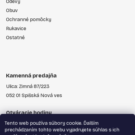
Odevy
Obuv
Ochranné pomôcky
Rukavice
Ostatné
Kamenná predajňa
Ulica: Zimná 87/223
052 01 Spišská Nová ves
Otváracie hodiny
Tento web používa súbory cookie. Ďalším
Po-Pia: 7:30 - 17:00
prechádzaním tohto webu vyjadrujete súhlas s ich