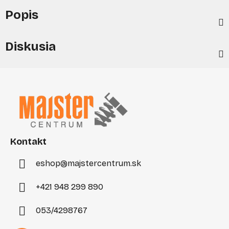
Popis
Diskusia
Z
á
p
ä
t
i
Kontakt
e
eshop
@
majstercentrum.sk
+421 948 299 890
053/4298767