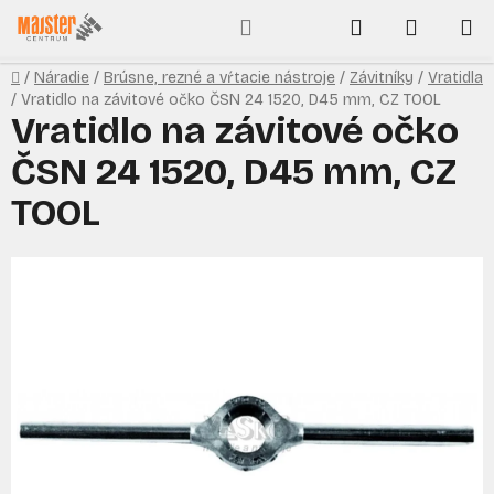
Prejsť
Hľadať
NÁKUP
na
obsah
KOŠÍK
Domov
/
Náradie
/
Brúsne, rezné a vŕtacie nástroje
/
Závitníky
/
Vratidla
/
Vratidlo na závitové očko ČSN 24 1520, D45 mm, CZ TOOL
Vratidlo na závitové očko
ČSN 24 1520, D45 mm, CZ
TOOL