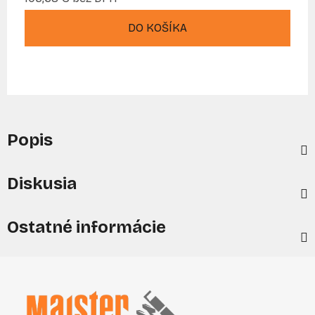
Jednotková cena:
DO KOŠÍKA
Popis
Diskusia
Ostatné informácie
Z
á
p