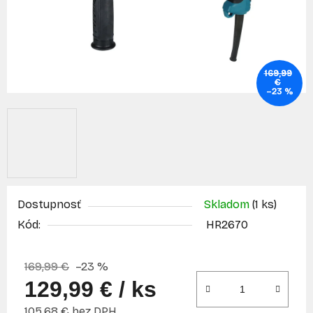
169,99
€
–23 %
Dostupnosť
Skladom
(1 ks)
Kód:
HR2670
169,99 €
–23 %
129,99 €
/ ks
105,68 € bez DPH