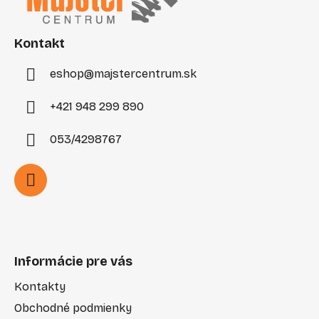
ä
t
i
Kontakt
e
eshop
@
majstercentrum.sk
+421 948 299 890
053/4298767
Informácie pre vás
Kontakty
Obchodné podmienky