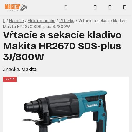
Prejsť
Hľadať
NÁKUP
na
obsah
KOŠÍK
Domov
/
Náradie
/
Elektronáradie
/
Vŕtačky
/
Vŕtacie a sekacie kladivo
Makita HR2670 SDS-plus 3J/800W
Vŕtacie a sekacie kladivo
Makita HR2670 SDS-plus
3J/800W
Značka:
Makita
AKCIA