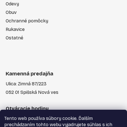
Odevy
Obuv
Ochranné pomôcky
Rukavice
Ostatné
Kamenná predajňa
Ulica: Zimná 87/223
052 01 Spišská Nová ves
Otváracie hodiny
Tento web používa súbory cookie. Ďalším
Po-Pia: 7:30 - 17:00
prechádzaním tohto webu vyjadrujete súhlas s ich