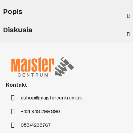
Popis
Diskusia
Z
á
p
ä
t
i
Kontakt
e
eshop
@
majstercentrum.sk
+421 948 299 890
053/4298767