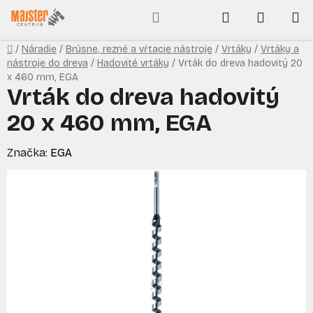
Prejsť
Hľadať
NÁKUP
na
obsah
KOŠÍK
Domov
/
Náradie
/
Brúsne, rezné a vŕtacie nástroje
/
Vrtáky
/
Vrtáky a
nástroje do dreva
/
Hadovité vrtáky
/
Vrták do dreva hadovitý 20
x 460 mm, EGA
Vrták do dreva hadovitý
20 x 460 mm, EGA
Značka:
EGA