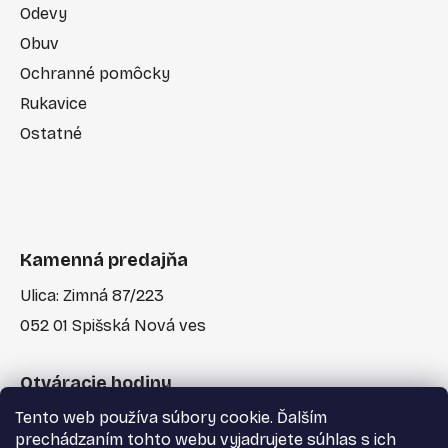
Odevy
Obuv
Ochranné pomôcky
Rukavice
Ostatné
Kamenná predajňa
Ulica: Zimná 87/223
052 01 Spišská Nová ves
Otváracie hodiny
Tento web používa súbory cookie. Ďalším
Po-Pia: 7:30 - 17:00
prechádzaním tohto webu vyjadrujete súhlas s ich