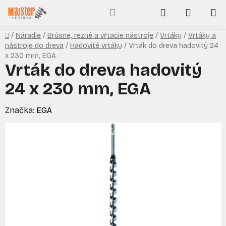
Prejsť
Hľadať
NÁKUP
na
obsah
KOŠÍK
Domov
/
Náradie
/
Brúsne, rezné a vŕtacie nástroje
/
Vrtáky
/
Vrtáky a
nástroje do dreva
/
Hadovité vrtáky
/
Vrták do dreva hadovitý 24
x 230 mm, EGA
Vrták do dreva hadovitý
24 x 230 mm, EGA
Značka:
EGA