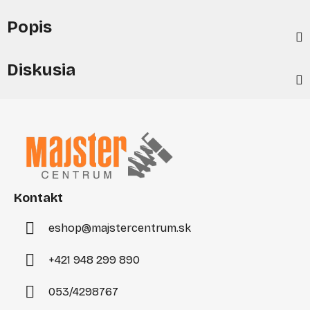
Popis
Diskusia
Z
á
p
ä
t
i
Kontakt
e
eshop
@
majstercentrum.sk
+421 948 299 890
053/4298767