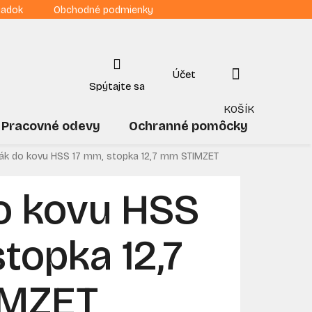
iadok
Obchodné podmienky
NÁKUPNÝ
KOŠÍK
Pracovné odevy
Ochranné pomôcky
Drogé
ák do kovu HSS 17 mm, stopka 12,7 mm STIMZET
o kovu HSS
stopka 12,7
IMZET