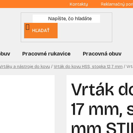
Kontakty
Reklamačný por
HĽADAŤ
obuv
Pracovné rukavice
Pracovná obuv
Vrtáky a nástroje do kovu
/
Vrták do kovu HSS, stopka 12,7 mm
/
Vrt
Vrták d
17 mm, 
mm ST