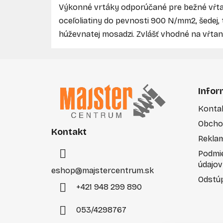
Výkonné vrtáky odporúčané pre bežné vŕtan
oceľoliatiny do pevnosti 900 N/mm2, šedej, te
húževnatej mosadzi. Zvlášť vhodné na vŕta
Z
á
Infor
p
Konta
ä
Obcho
t
Kontakt
i
Rekla
e
Podmi
údajov
eshop
@
majstercentrum.sk
Odstúp
+421 948 299 890
053/4298767