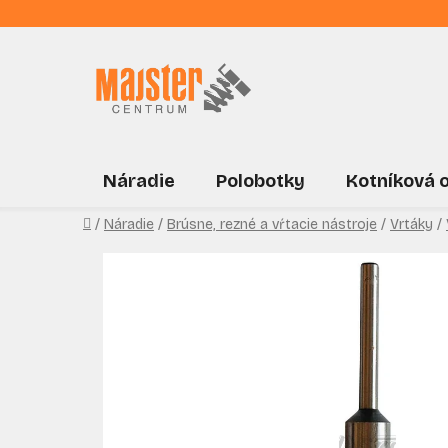
Prejsť
na
obsah
Náradie
Polobotky
Kotníková 
Domov
/
Náradie
/
Brúsne, rezné a vŕtacie nástroje
/
Vrtáky
/