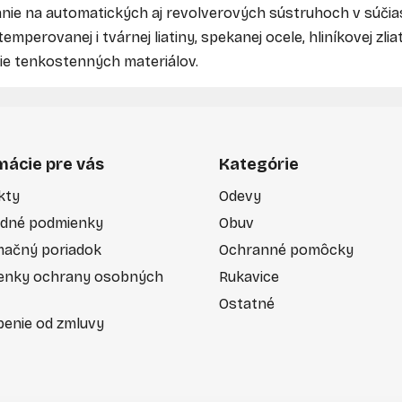
ie na automatických aj revolverových sústruhoch v súčiast
mperovanej i tvárnej liatiny, spekanej ocele, hliníkovej zlia
nie tenkostenných materiálov.
mácie pre vás
Kategórie
kty
Odevy
dné podmienky
Obuv
mačný poriadok
Ochranné pomôcky
enky ochrany osobných
Rukavice
Ostatné
enie od zmluvy