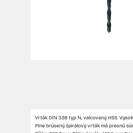
Vrták DIN 338 typ N, valcovaný HSS. Vyso
Plne brúsený špirálový vrták má presnú sús