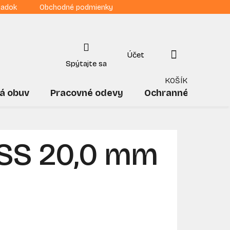
iadok
Obchodné podmienky
NÁKUPNÝ
KOŠÍK
á obuv
Pracovné odevy
Ochranné pomôck
HSS 20,0 mm