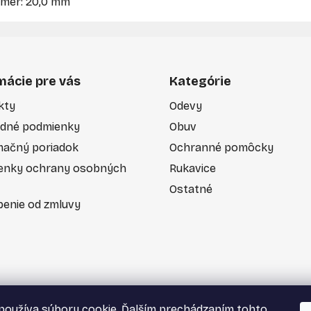
iemer: 20,0 mm
mácie pre vás
Kategórie
kty
Odevy
dné podmienky
Obuv
mačný poriadok
Ochranné pomôcky
enky ochrany osobných
Rukavice
Ostatné
enie od zmluvy
používa súbory cookie. Ďalším prechádzaním tohto