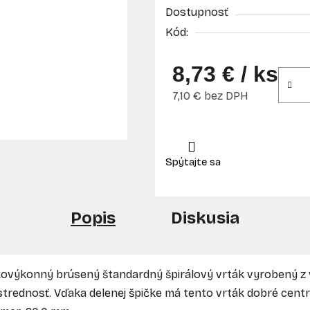
Dostupnosť
Kód:
8,73 €
/ ks
7,10 € bez DPH
Jednotková cena:
Popis
Diskusia
kovýkonný brúsený štandardný špirálový vrták vyrobený z 
trednosť. Vďaka delenej špičke má tento vrták dobré centro