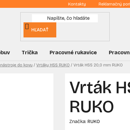
Kontakty
Reklamačný por
HĽADAŤ
obuv
Trička
Pracovné rukavice
Pracovn
 nástroje do kovu
/
Vrtáky HSS RUKO
/
Vrták HSS 20,0 mm RUKO
Vrták 
RUKO
Značka:
RUKO