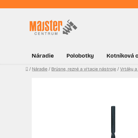
Prejsť
na
obsah
Náradie
Polobotky
Kotníková 
Domov
/
Náradie
/
Brúsne, rezné a vŕtacie nástroje
/
Vrtáky a