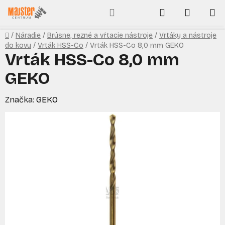
Prejsť
Hľadať
NÁKUP
na
obsah
KOŠÍK
Domov
/
Náradie
/
Brúsne, rezné a vŕtacie nástroje
/
Vrtáky a nástroje
do kovu
/
Vrták HSS-Co
/
Vrták HSS-Co 8,0 mm GEKO
Vrták HSS-Co 8,0 mm
GEKO
Značka:
GEKO