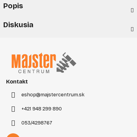
Popis
Diskusia
Z
á
p
ä
t
i
Kontakt
e
eshop
@
majstercentrum.sk
+421 948 299 890
053/4298767