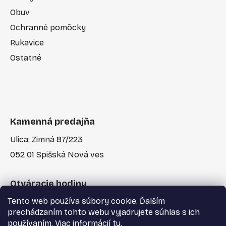
Obuv
Ochranné pomôcky
Rukavice
Ostatné
Kamenná predajňa
Ulica: Zimná 87/223
052 01 Spišská Nová ves
Otváracie hodiny
Tento web používa súbory cookie. Ďalším
Po-Pia: 7:30 - 17:00
prechádzaním tohto webu vyjadrujete súhlas s ich
používaním. Viac informácií
tu
.