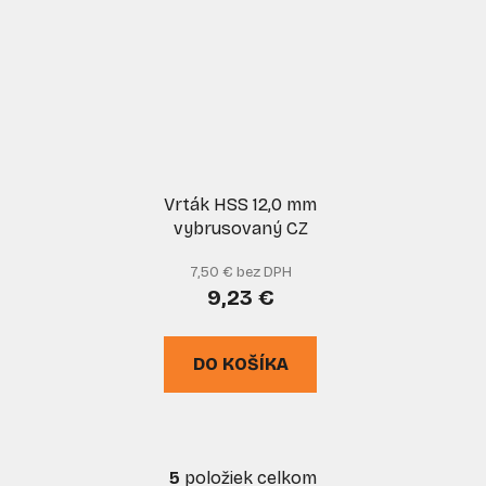
Vrták HSS 12,0 mm
vybrusovaný CZ
7,50 € bez DPH
9,23 €
DO KOŠÍKA
5
položiek celkom