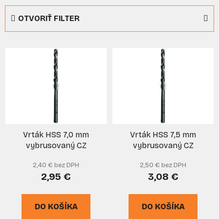
e
OTVORIŤ FILTER
n
i
V
e
ý
p
p
r
i
o
s
d
p
u
r
k
Vrták HSS 7,0 mm
Vrták HSS 7,5 mm
o
t
vybrusovaný CZ
vybrusovaný CZ
d
o
u
v
2,40 € bez DPH
2,50 € bez DPH
k
2,95 €
3,08 €
t
o
DO KOŠÍKA
DO KOŠÍKA
v