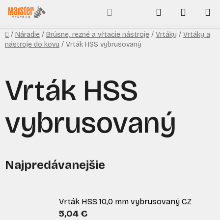
Prejsť
Hľadať
NÁKUP
na
obsah
KOŠÍK
Domov
/
Náradie
/
Brúsne, rezné a vŕtacie nástroje
/
Vrtáky
/
Vrtáky a
nástroje do kovu
/
Vrták HSS vybrusovaný
Vrták HSS
vybrusovaný
Najpredávanejšie
Vrták HSS 10,0 mm vybrusovaný CZ
5,04 €