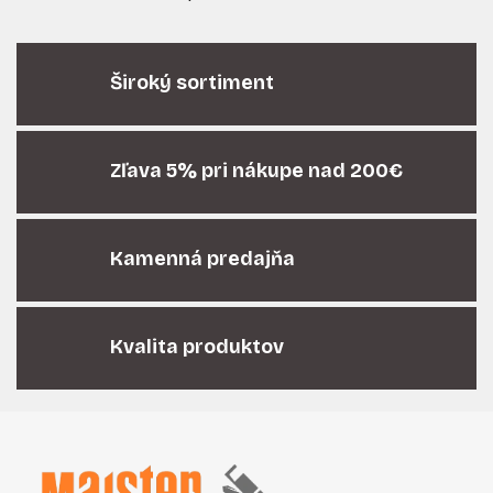
O
v
l
á
Široký sortiment
d
a
c
i
Zľava 5% pri nákupe nad 200€
e
p
r
Kamenná predajňa
v
k
y
v
Kvalita produktov
ý
p
i
Z
s
á
u
p