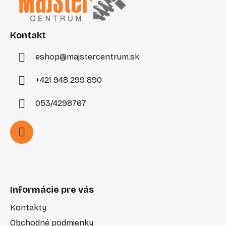
ä
t
i
Kontakt
e
eshop
@
majstercentrum.sk
+421 948 299 890
053/4298767
Informácie pre vás
Kontakty
Obchodné podmienky