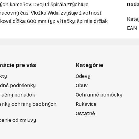
ných kameňov. Dvojitá špirála zrýchľuje
Doda
racovný čas. Vložka Widia zvyšuje životnosť
Kate
ková dĺžka: 600 mm typ vŕtačky: špirála držiak:
EAN
mácie pre vás
Kategórie
kty
Odevy
dné podmienky
Obuv
mačný poriadok
Ochranné pomôcky
enky ochrany osobných
Rukavice
Ostatné
enie od zmluvy