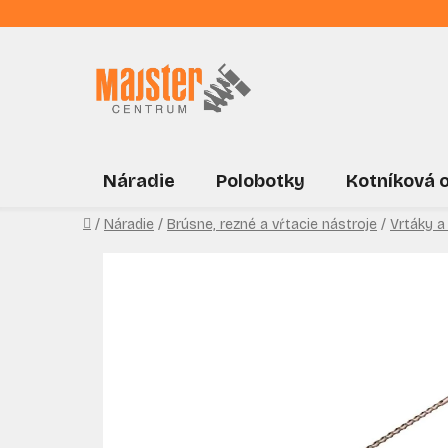
Prejsť
na
obsah
Náradie
Polobotky
Kotníková 
Domov
/
Náradie
/
Brúsne, rezné a vŕtacie nástroje
/
Vrtáky a