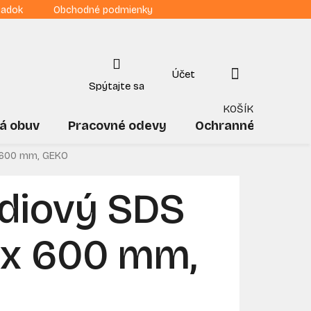
iadok
Obchodné podmienky
NÁKUPNÝ
KOŠÍK
á obuv
Pracovné odevy
Ochranné pomôck
x 600 mm, GEKO
ídiový SDS
 x 600 mm,