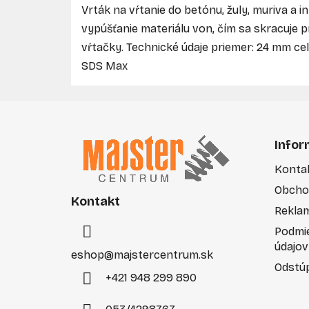
Vrták na vŕtanie do betónu, žuly, muriva a i
vypúšťanie materiálu von, čím sa skracuje p
vŕtačky. Technické údaje priemer: 24 mm cel
SDS Max
Z
á
Infor
p
Konta
ä
Obcho
t
Kontakt
i
Rekla
e
Podmi
údajov
eshop
@
majstercentrum.sk
Odstúp
+421 948 299 890