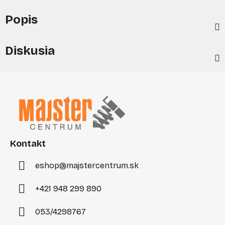
Popis
Diskusia
Z
á
p
ä
t
i
Kontakt
e
eshop
@
majstercentrum.sk
+421 948 299 890
053/4298767