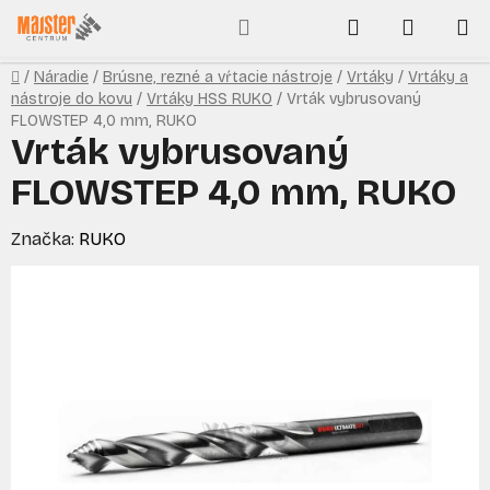
Prejsť
Hľadať
NÁKUP
na
obsah
KOŠÍK
Domov
/
Náradie
/
Brúsne, rezné a vŕtacie nástroje
/
Vrtáky
/
Vrtáky a
nástroje do kovu
/
Vrtáky HSS RUKO
/
Vrták vybrusovaný
FLOWSTEP 4,0 mm, RUKO
Vrták vybrusovaný
FLOWSTEP 4,0 mm, RUKO
Značka:
RUKO