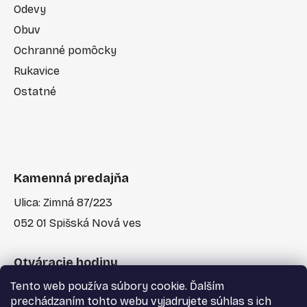
Odevy
Obuv
Ochranné pomôcky
Rukavice
Ostatné
Kamenná predajňa
Ulica: Zimná 87/223
052 01 Spišská Nová ves
Otváracie hodiny
Tento web používa súbory cookie. Ďalším
Po-Pia: 7:30 - 17:00
prechádzaním tohto webu vyjadrujete súhlas s ich