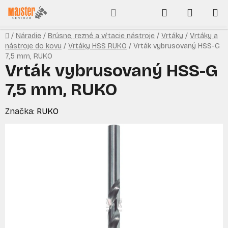
Prejsť
Hľadať
NÁKUP
na
obsah
KOŠÍK
Domov
/
Náradie
/
Brúsne, rezné a vŕtacie nástroje
/
Vrtáky
/
Vrtáky a
nástroje do kovu
/
Vrtáky HSS RUKO
/
Vrták vybrusovaný HSS-G
7,5 mm, RUKO
Vrták vybrusovaný HSS-G
7,5 mm, RUKO
Značka:
RUKO