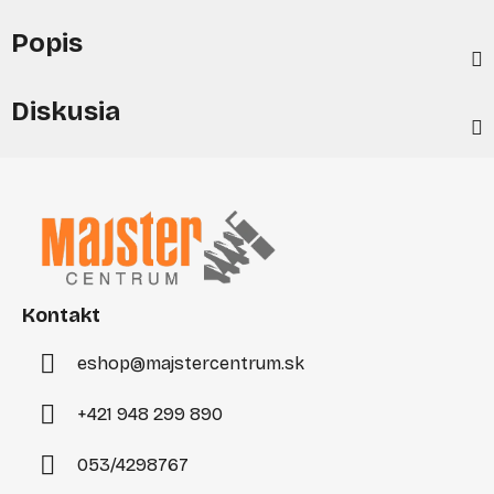
Popis
Diskusia
Z
á
p
ä
t
i
Kontakt
e
eshop
@
majstercentrum.sk
+421 948 299 890
053/4298767