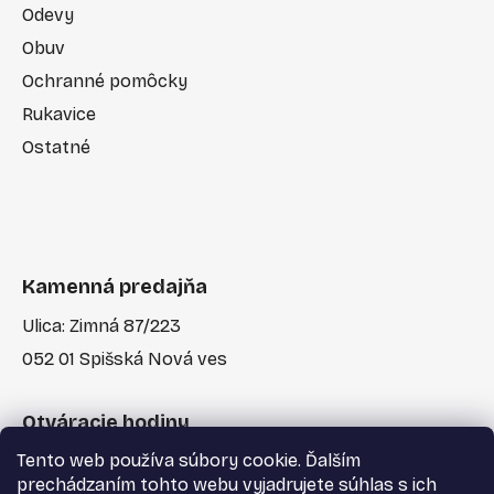
Odevy
Obuv
Ochranné pomôcky
Rukavice
Ostatné
Kamenná predajňa
Ulica: Zimná 87/223
052 01 Spišská Nová ves
Otváracie hodiny
Tento web používa súbory cookie. Ďalším
Po-Pia: 7:30 - 17:00
prechádzaním tohto webu vyjadrujete súhlas s ich