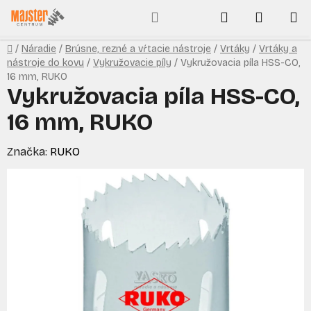
Prejsť
Hľadať
NÁKUP
na
obsah
KOŠÍK
Domov
/
Náradie
/
Brúsne, rezné a vŕtacie nástroje
/
Vrtáky
/
Vrtáky a
nástroje do kovu
/
Vykružovacie píly
/
Vykružovacia píla HSS-CO,
16 mm, RUKO
Vykružovacia píla HSS-CO,
16 mm, RUKO
Značka:
RUKO