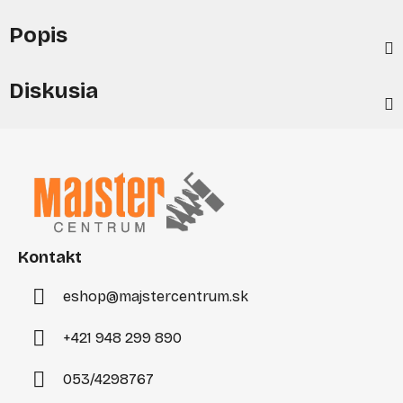
Popis
Diskusia
Z
á
p
ä
t
i
Kontakt
e
eshop
@
majstercentrum.sk
+421 948 299 890
053/4298767