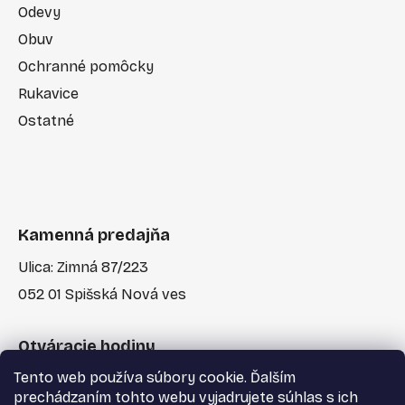
Odevy
Obuv
Ochranné pomôcky
Rukavice
Ostatné
Kamenná predajňa
Ulica: Zimná 87/223
052 01 Spišská Nová ves
Otváracie hodiny
Tento web používa súbory cookie. Ďalším
Po-Pia: 7:30 - 17:00
prechádzaním tohto webu vyjadrujete súhlas s ich