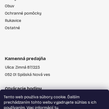
Obuv
Ochranné pomôcky
Rukavice
Ostatné
Kamenná predajňa
Ulica: Zimná 87/223
052 01 Spišská Nová ves
Otváracie hodiny
Tento web používa súbory cookie. Ďalším
Po-Pia: 7:30 - 17:00
prechádzaním tohto webu vyjadrujete súhlas s ich
používaním. Viac informácií
tu
.