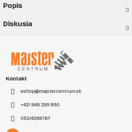
Popis
Diskusia
Z
á
p
ä
t
i
Kontakt
e
eshop
@
majstercentrum.sk
+421 948 299 890
053/4298767