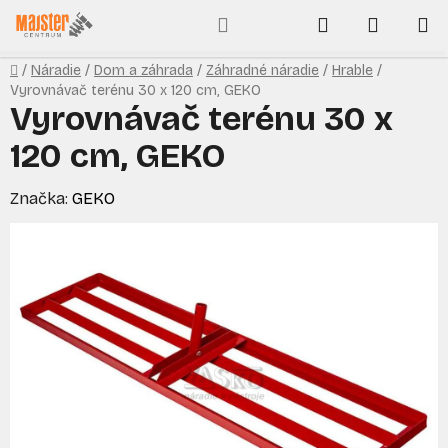
Prejsť
Hľadať
NÁKUP
na
obsah
KOŠÍK
Domov
/
Náradie
/
Dom a záhrada
/
Záhradné náradie
/
Hrable
/
Vyrovnávač terénu 30 x 120 cm, GEKO
Vyrovnávač terénu 30 x
120 cm, GEKO
Značka:
GEKO