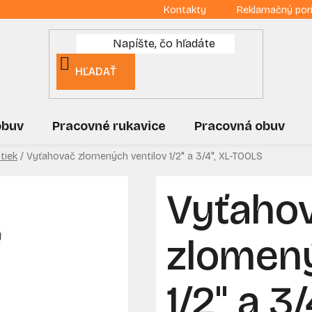
Kontakty
Reklamačný por
HĽADAŤ
obuv
Pracovné rukavice
Pracovná obuv
tiek
/
Vyťahovač zlomených ventilov 1/2" a 3/4", XL-TOOLS
Vyťaho
zlomený
1/2" a 3