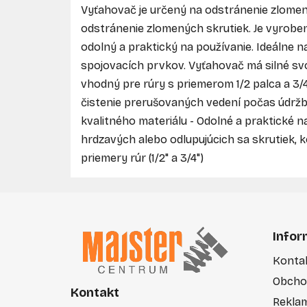
Vyťahovač je určený na odstránenie zlomen
odstránenie zlomených skrutiek. Je vyroben
odolný a praktický na používanie. Ideálne 
spojovacích prvkov. Vyťahovač má silné svo
vhodný pre rúry s priemerom 1/2 palca a 3/4
čistenie prerušovaných vedení počas údržby
kvalitného materiálu - Odolné a praktické 
hrdzavých alebo odlupujúcich sa skrutiek, 
priemery rúr (1/2" a 3/4")
Z
á
Infor
p
Konta
ä
Obcho
t
Kontakt
i
Rekla