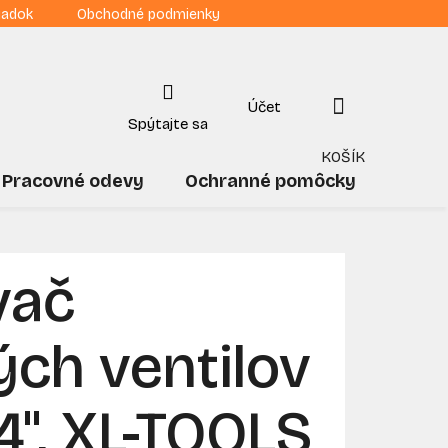
iadok
Obchodné podmienky
NÁKUPNÝ
KOŠÍK
Pracovné odevy
Ochranné pomôcky
Drogé
vač
ch ventilov
/4", XL-TOOLS