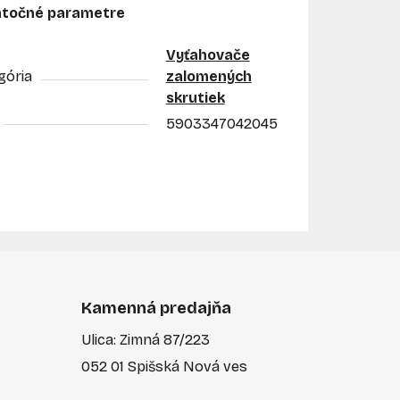
točné parametre
Vyťahovače
gória
zalomených
skrutiek
5903347042045
Kamenná predajňa
Ulica: Zimná 87/223
052 01 Spišská Nová ves