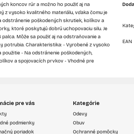
ých koncov rúr a možno ho použiť aj na
Doda
ý z vysoko kvalitného materiálu, vďaka čomu je
na odstránenie poškodených skrutiek, kolíkov a
Kate
rky, ktoré poskytujú dobrú uchopovaciu silu. Je
 palca. Môže sa použiť aj na odstraňovanie a
EAN
 potrubia. Charakteristika: - Vyrobené z vysoko
na použitie - Na odstránenie poškodených,
kolíkov a spojovacích prvkov - Vhodné pre
mácie pre vás
Kategórie
kty
Odevy
dné podmienky
Obuv
mačný poriadok
Ochranné pomôcky