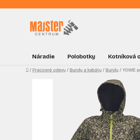
Prejsť
na
obsah
Náradie
Polobotky
Kotníková 
Domov
/
Pracovné odevy
/
Bundy a kabáty
/
Bundy
/
YOWIE pr