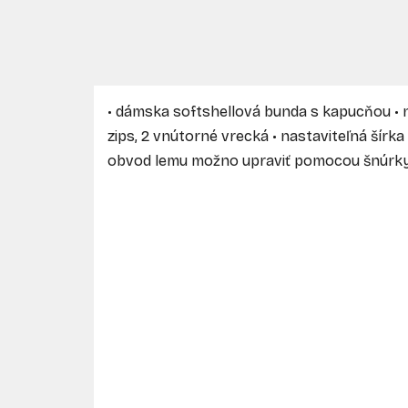
• dámska softshellová bunda s kapucňou • 
zips, 2 vnútorné vrecká • nastaviteľná šír
obvod lemu možno upraviť pomocou šnúrk