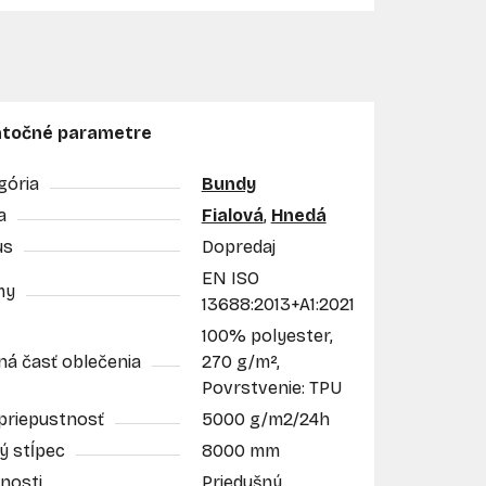
točné parametre
gória
Bundy
a
Fialová
,
Hnedá
us
Dopredaj
EN ISO
my
13688:2013+A1:2021
100% polyester,
ná časť oblečenia
270 g/m²,
Povrstvenie: TPU
priepustnosť
5000 g/m2/24h
ý stĺpec
8000 mm
nosti
Priedušný