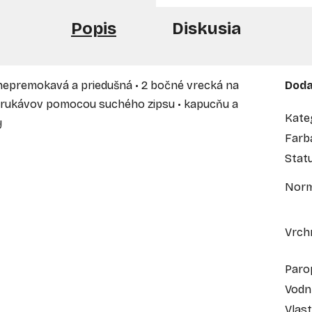
Popis
Diskusia
nepremokavá a priedušná • 2 bočné vrecká na
Doda
ka rukávov pomocou suchého zipsu • kapucňu a
Kate
y
Farb
Stat
Nor
Vrch
Paro
Vodn
Vlast