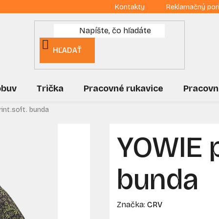
Kontakty
Reklamačný por
HĽADAŤ
obuv
Trička
Pracovné rukavice
Pracovn
int.soft. bunda
YOWIE p
bunda
Značka:
CRV