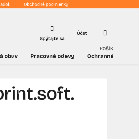
iadok
Obchodné podmienky
NÁKUPNÝ
KOŠÍK
á obuv
Pracovné odevy
Ochranné pomôck
rint.soft.