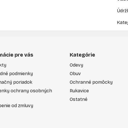
Údrž
Kate
mácie pre vás
Kategórie
kty
Odevy
dné podmienky
Obuv
mačný poriadok
Ochranné pomôcky
enky ochrany osobných
Rukavice
Ostatné
enie od zmluvy