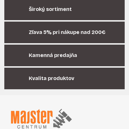
l
á
Široký sortiment
d
a
c
i
Zľava 5% pri nákupe nad 200€
e
p
r
Kamenná predajňa
v
k
y
v
Kvalita produktov
ý
p
i
Z
s
á
u
p
ä
t