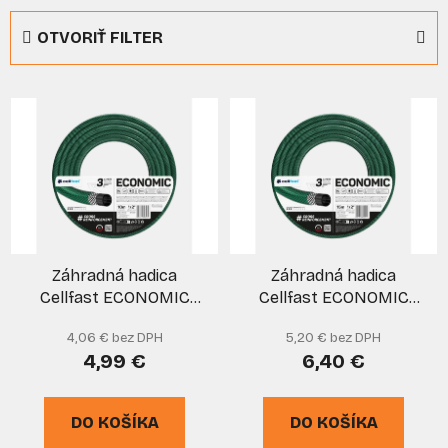
e
OTVORIŤ FILTER
n
i
V
e
ý
p
p
r
i
o
s
d
p
u
r
k
Záhradná hadica
Záhradná hadica
o
t
Cellfast ECONOMIC
Cellfast ECONOMIC
d
o
10m 1/2"
15m 1/2"
u
v
4,06 € bez DPH
5,20 € bez DPH
k
4,99 €
6,40 €
t
o
DO KOŠÍKA
DO KOŠÍKA
v