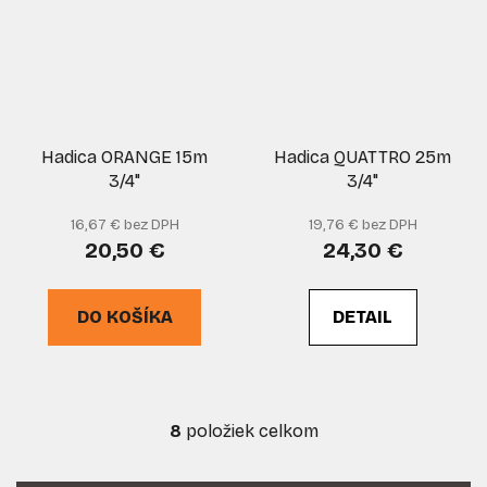
Hadica ORANGE 15m
Hadica QUATTRO 25m
3/4"
3/4"
16,67 € bez DPH
19,76 € bez DPH
20,50 €
24,30 €
DO KOŠÍKA
DETAIL
8
položiek celkom
O
v