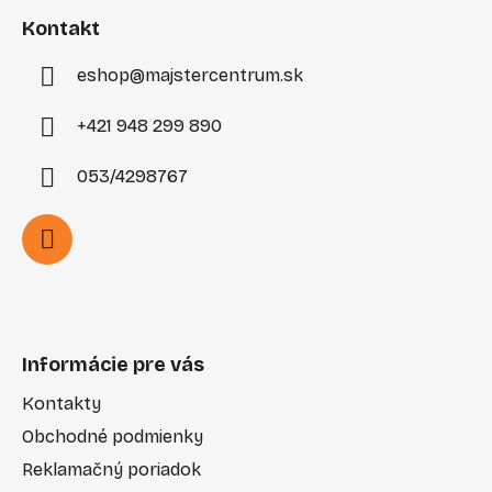
i
Kontakt
e
eshop
@
majstercentrum.sk
+421 948 299 890
053/4298767
Informácie pre vás
Kontakty
Obchodné podmienky
Reklamačný poriadok