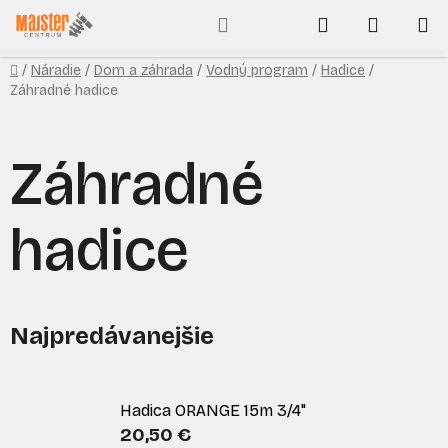
Prejsť
Hľadať
NÁKUP
na
obsah
KOŠÍK
Domov
/
Náradie
/
Dom a záhrada
/
Vodný program
/
Hadice
/
Záhradné hadice
Záhradné
hadice
Najpredávanejšie
Hadica ORANGE 15m 3/4"
20,50 €