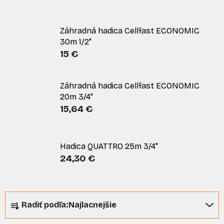
Záhradná hadica Cellfast ECONOMIC
30m 1/2"
15 €
Záhradná hadica Cellfast ECONOMIC
20m 3/4"
15,64 €
Hadica QUATTRO 25m 3/4"
24,30 €
R
Radiť podľa:
Najlacnejšie
a
d