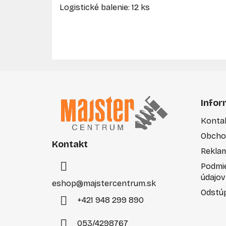
Logistické balenie: 12 ks
Z
á
Infor
p
Konta
ä
Obcho
t
Kontakt
i
Rekla
e
Podmi
údajov
eshop
@
majstercentrum.sk
Odstúp
+421 948 299 890
053/4298767