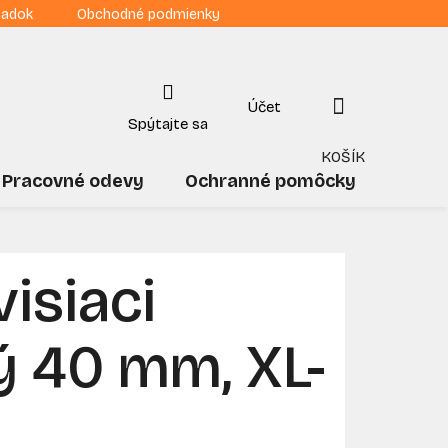
iadok
Obchodné podmienky
NÁKUPNÝ
KOŠÍK
Pracovné odevy
Ochranné pomôcky
Drogé
isiaci
vý 40 mm, XL-