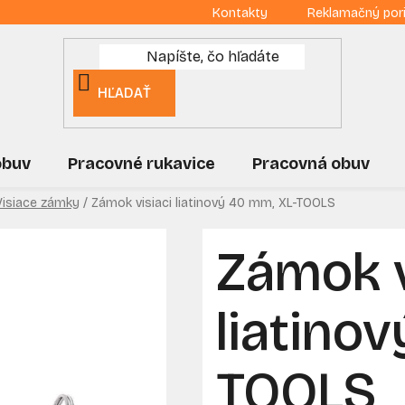
Kontakty
Reklamačný por
HĽADAŤ
obuv
Pracovné rukavice
Pracovná obuv
Visiace zámky
/
Zámok visiaci liatinový 40 mm, XL-TOOLS
Zámok v
liatino
TOOLS