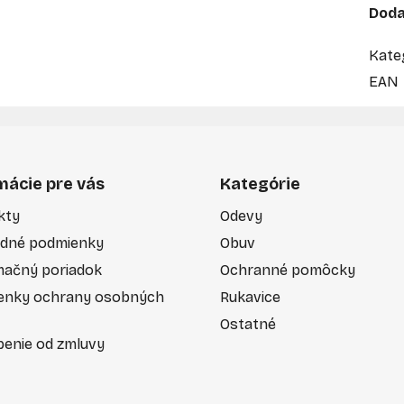
Doda
Kate
EAN
mácie pre vás
Kategórie
kty
Odevy
dné podmienky
Obuv
mačný poriadok
Ochranné pomôcky
enky ochrany osobných
Rukavice
Ostatné
enie od zmluvy