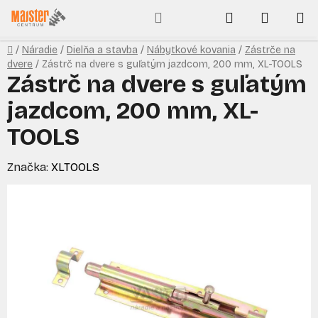
Prejsť
Hľadať
NÁKUP
na
obsah
KOŠÍK
Domov
/
Náradie
/
Dielňa a stavba
/
Nábytkové kovania
/
Zástrče na
dvere
/
Zástrč na dvere s guľatým jazdcom, 200 mm, XL-TOOLS
Zástrč na dvere s guľatým
jazdcom, 200 mm, XL-
TOOLS
Značka:
XLTOOLS