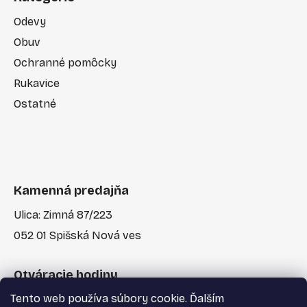
Odevy
Obuv
Ochranné pomôcky
Rukavice
Ostatné
Kamenná predajňa
Ulica: Zimná 87/223
052 01 Spišská Nová ves
Otváracie hodiny
Tento web používa súbory cookie. Ďalším
Po-Pia: 7:30 - 17:00