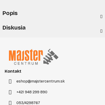
Popis
Diskusia
Z
á
p
ä
t
i
Kontakt
e
eshop
@
majstercentrum.sk
+421 948 299 890
053/4298767