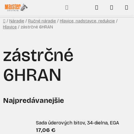
Prejsť
Hľadať
NÁKUP
na
obsah
KOŠÍK
Domov
/
Náradie
/
Ručné náradie
/
Hlavice, nadstavce, redukcie
/
Hlavice
/
zástrčné 6HRAN
zástrčné
6HRAN
Najpredávanejšie
Sada úderových bitov, 34-dielna, EGA
17,06 €