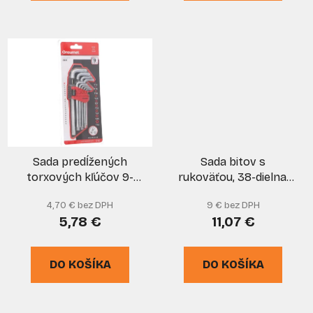
Sada predĺžených
Sada bitov s
torxových kľúčov 9-
rukoväťou, 38-dielna,
dielna 1,5-10 mm, EGA
EGA
4,70 € bez DPH
9 € bez DPH
5,78 €
11,07 €
DO KOŠÍKA
DO KOŠÍKA