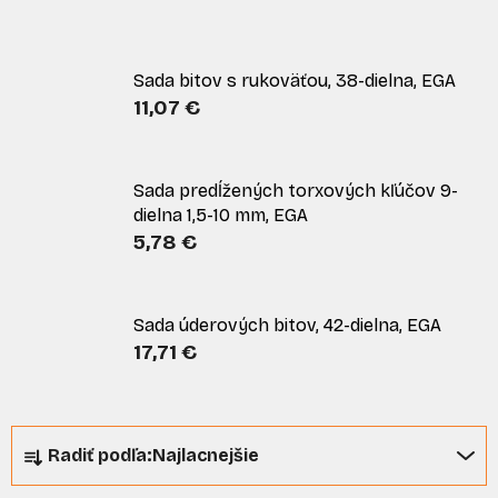
Sada bitov s rukoväťou, 38-dielna, EGA
11,07 €
Sada predĺžených torxových kľúčov 9-
dielna 1,5-10 mm, EGA
5,78 €
Sada úderových bitov, 42-dielna, EGA
17,71 €
R
Radiť podľa:
Najlacnejšie
a
d