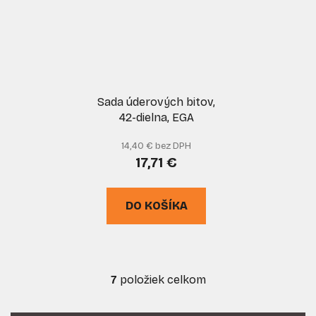
Sada úderových bitov,
42-dielna, EGA
14,40 € bez DPH
17,71 €
DO KOŠÍKA
7
položiek celkom
O
v