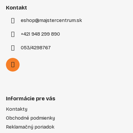
i
Kontakt
e
eshop
@
majstercentrum.sk
+421 948 299 890
053/4298767
Informácie pre vás
Kontakty
Obchodné podmienky
Reklamačný poriadok