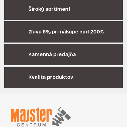
l
á
Široký sortiment
d
a
c
i
Zľava 5% pri nákupe nad 200€
e
p
r
Kamenná predajňa
v
k
y
v
Kvalita produktov
ý
p
i
Z
s
á
u
p
ä
t