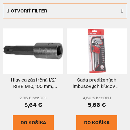
e
OTVORIŤ FILTER
n
i
V
e
ý
p
p
r
i
o
s
d
p
u
r
k
Hlavica zástrčná 1/2"
Sada predĺžených
o
t
RIBE M10, 100 mm,,
imbusových kľúčov 9-
d
o
ARNDT
dielna 1,5-10 mm, EGA
u
v
2,96 € bez DPH
4,60 € bez DPH
k
3,64 €
5,66 €
t
o
DO KOŠÍKA
DO KOŠÍKA
v