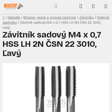
Prejsť
Hľadať
NÁKUP
na
obsah
KOŠÍK
Domov
/
Náradie
/
Brúsne, rezné a vŕtacie nástroje
/
Závitníky
/
Sadové
závitníky
/
Závitník sadový M4 x 0,7 HSS LH 2N ČSN 22 3010,
Ľavý
Závitník sadový M4 x 0,7
HSS LH 2N ČSN 22 3010,
Ľavý