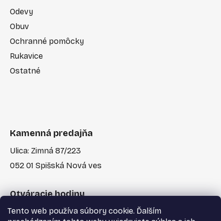
Odevy
Obuv
Ochranné pomôcky
Rukavice
Ostatné
Kamenná predajňa
Ulica: Zimná 87/223
052 01 Spišská Nová ves
Otváracie hodiny
Tento web používa súbory cookie. Ďalším
Po-Pia: 7:30 - 17:00