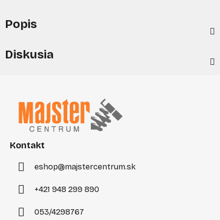
Popis
Diskusia
Z
á
p
ä
t
i
Kontakt
e
eshop
@
majstercentrum.sk
+421 948 299 890
053/4298767