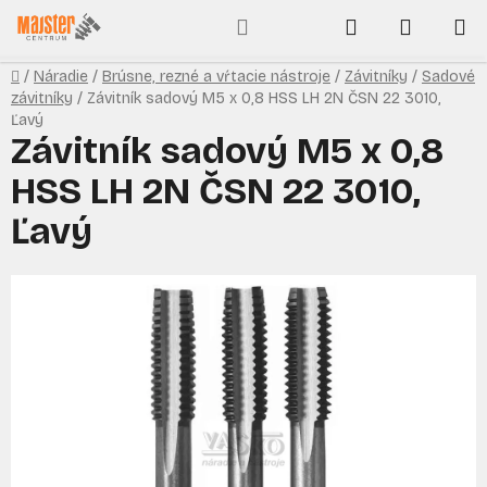
Prejsť
Hľadať
NÁKUP
na
obsah
KOŠÍK
Domov
/
Náradie
/
Brúsne, rezné a vŕtacie nástroje
/
Závitníky
/
Sadové
závitníky
/
Závitník sadový M5 x 0,8 HSS LH 2N ČSN 22 3010,
Ľavý
Závitník sadový M5 x 0,8
HSS LH 2N ČSN 22 3010,
Ľavý