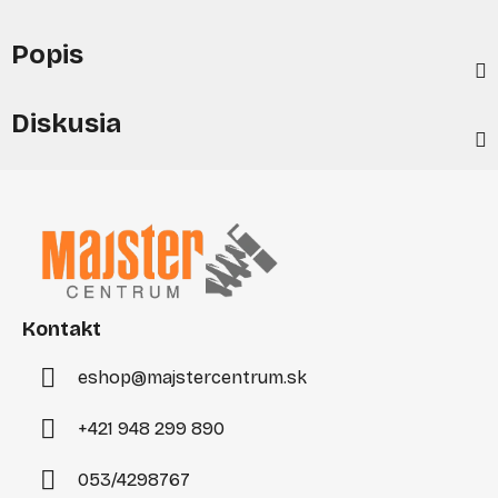
Popis
Diskusia
Z
á
p
ä
t
i
Kontakt
e
eshop
@
majstercentrum.sk
+421 948 299 890
053/4298767