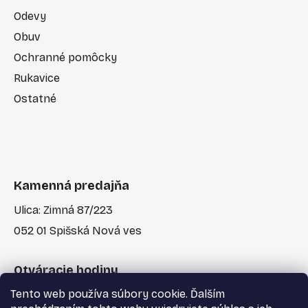
Odevy
Obuv
Ochranné pomôcky
Rukavice
Ostatné
Kamenná predajňa
Ulica: Zimná 87/223
052 01 Spišská Nová ves
Otváracie hodiny
Tento web používa súbory cookie. Ďalším
Po-Pia: 7:30 - 17:00