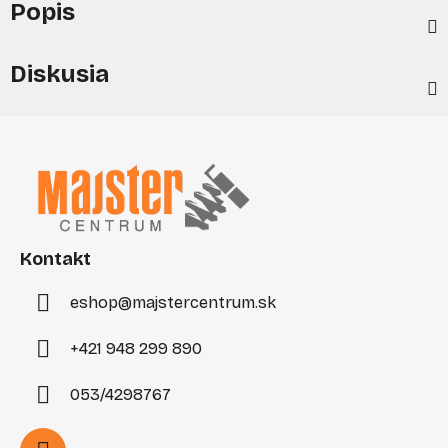
Popis
Diskusia
Z
á
p
ä
t
i
Kontakt
e
eshop
@
majstercentrum.sk
+421 948 299 890
053/4298767