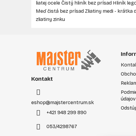
liatej ocele Čistý hliník bez prísad Hliník 
Meď čistá bez prísad Zliatiny medi - krátka d
zliatiny zinku
Z
á
Infor
p
Konta
ä
Obcho
t
Kontakt
i
Rekla
e
Podmi
údajov
eshop
@
majstercentrum.sk
Odstúp
+421 948 299 890
053/4298767