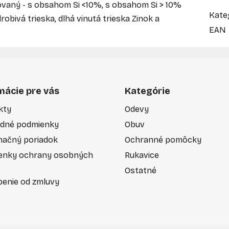
legovaný - s obsahom Si <10%, s obsahom Si > 10%
Kate
robivá trieska, dlhá vinutá trieska Zinok a
EAN
mácie pre vás
Kategórie
kty
Odevy
dné podmienky
Obuv
mačný poriadok
Ochranné pomôcky
enky ochrany osobných
Rukavice
Ostatné
enie od zmluvy