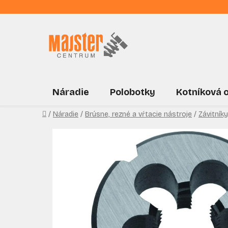
Prejsť
na
obsah
Náradie
Polobotky
Kotníková 
Domov
/
Náradie
/
Brúsne, rezné a vŕtacie nástroje
/
Závitníky