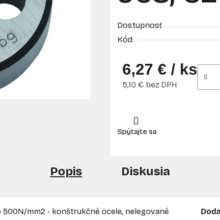
Dostupnosť
Kód:
6,27 €
/ ks
5,10 € bez DPH
Jednotková cena:
Popis
Diskusia
do 500N/mm2 - konštrukčné ocele, nelegované
Doda