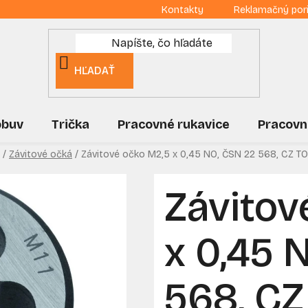
Kontakty
Reklamačný por
HĽADAŤ
obuv
Trička
Pracovné rukavice
Pracovn
/
Závitové očká
/
Závitové očko M2,5 x 0,45 NO, ČSN 22 568, CZ T
Závitov
x 0,45 
568, CZ