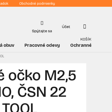
iadok
Obchodné podmienky
NÁKUPNÝ
KOŠÍK
á obuv
Pracovné odevy
Ochranné pomôck
OOL
é očko M2,5
NO, ČSN 22
 TOOL