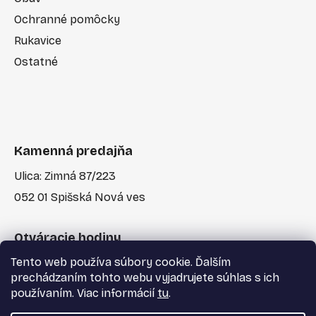
Ochranné pomôcky
Rukavice
Ostatné
Kamenná predajňa
Ulica: Zimná 87/223
052 01 Spišská Nová ves
Otváracie hodiny
Tento web používa súbory cookie. Ďalším
Po-Pia: 7:30 - 17:00
prechádzaním tohto webu vyjadrujete súhlas s ich
používaním. Viac informácií
tu
.