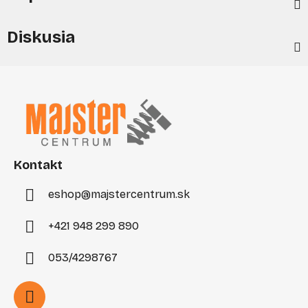
Diskusia
Z
á
p
ä
t
i
Kontakt
e
eshop
@
majstercentrum.sk
+421 948 299 890
053/4298767