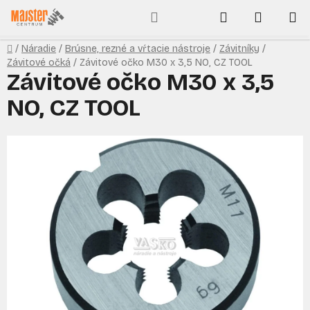
Prejsť
Hľadať
NÁKUP
na
obsah
KOŠÍK
Domov
/
Náradie
/
Brúsne, rezné a vŕtacie nástroje
/
Závitníky
/
Závitové očká
/
Závitové očko M30 x 3,5 NO, CZ TOOL
Závitové očko M30 x 3,5
NO, CZ TOOL