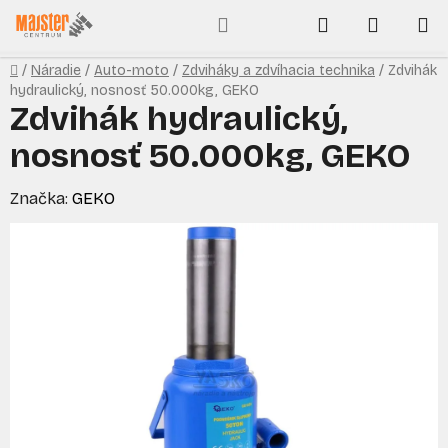
Prejsť
Hľadať
NÁKUP
na
obsah
KOŠÍK
Domov
/
Náradie
/
Auto-moto
/
Zdviháky a zdvíhacia technika
/
Zdvihák
hydraulický, nosnosť 50.000kg, GEKO
Zdvihák hydraulický,
nosnosť 50.000kg, GEKO
Značka:
GEKO