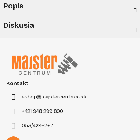
Popis
Diskusia
Z
á
p
ä
t
i
Kontakt
e
eshop
@
majstercentrum.sk
+421 948 299 890
053/4298767