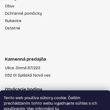
Obuv
Ochranné pomôcky
Rukavice
Ostatné
Kamenná predajňa
Ulica: Zimná 87/223
052 01 Spišská Nová ves
Otváracie hodiny
Tento web používa súbory cookie. Ďalším
Po-Pia: 7:30 - 17:00
prechádzaním tohto webu vyjadrujete súhlas s ich
používaním. Viac informácií
tu
.