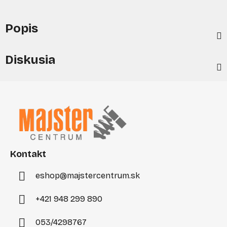
Popis
Diskusia
Z
á
p
ä
t
i
Kontakt
e
eshop
@
majstercentrum.sk
+421 948 299 890
053/4298767