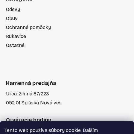
Odevy
Obuv
Ochranné pomôcky
Rukavice
Ostatné
Kamenná predajňa
Ulica: Zimná 87/223
052 01 Spišská Nová ves
Otváracie hodiny
Tento web používa súbory cookie. Ďalším
Po-Pia: 7:30 - 17:00