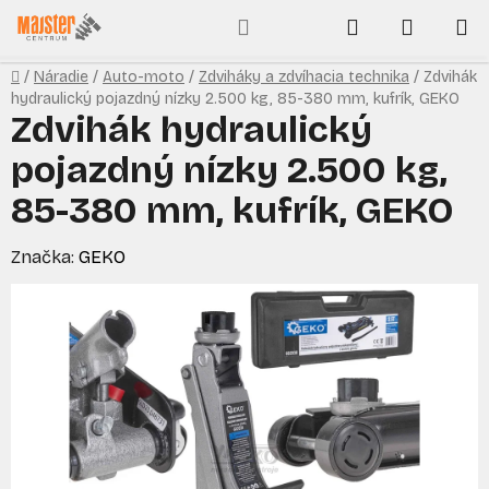
Prejsť
Hľadať
NÁKUP
na
obsah
KOŠÍK
Domov
/
Náradie
/
Auto-moto
/
Zdviháky a zdvíhacia technika
/
Zdvihák
hydraulický pojazdný nízky 2.500 kg, 85-380 mm, kufrík, GEKO
Zdvihák hydraulický
pojazdný nízky 2.500 kg,
85-380 mm, kufrík, GEKO
Značka:
GEKO