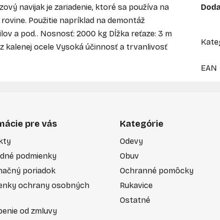
ový navijak je zariadenie, ktoré sa používa na
Doda
 rovine. Použitie napríklad na demontáž
v a pod.. Nosnosť: 2000 kg Dĺžka reťaze: 3 m
Kate
 kalenej ocele Vysoká účinnosť a trvanlivosť
EAN
mácie pre vás
Kategórie
kty
Odevy
dné podmienky
Obuv
mačný poriadok
Ochranné pomôcky
enky ochrany osobných
Rukavice
Ostatné
enie od zmluvy