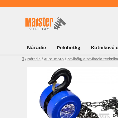
Prejsť
na
obsah
Náradie
Polobotky
Kotníková 
Domov
/
Náradie
/
Auto-moto
/
Zdviháky a zdvíhacia technika