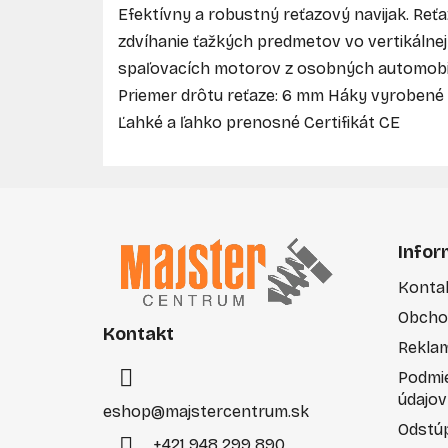
Efektívny a robustný reťazový navijak. Reťaz
zdvíhanie ťažkých predmetov vo vertikálnej
spaľovacích motorov z osobných automobilo
Priemer drôtu reťaze: 6 mm Háky vyrobené z
Ľahké a ľahko prenosné Certifikát CE
Z
á
Infor
p
Konta
ä
Obcho
t
Kontakt
i
Rekla
e
Podmi
údajov
eshop
@
majstercentrum.sk
Odstúp
+421 948 299 890