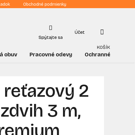
iadok
Obchodné podmienky
NÁKUPNÝ
KOŠÍK
á obuv
Pracovné odevy
Ochranné pomôck
 reťazový 2
 zdvih 3 m,
remium