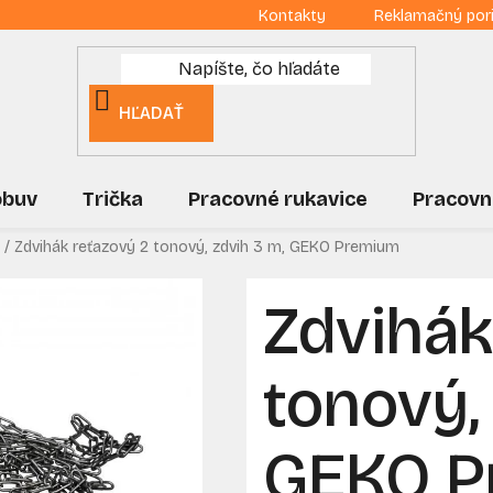
Kontakty
Reklamačný por
HĽADAŤ
obuv
Trička
Pracovné rukavice
Pracovn
/
Zdvihák reťazový 2 tonový, zdvih 3 m, GEKO Premium
Zdvihák
tonový,
GEKO P