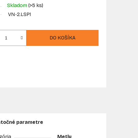
Skladom
(>5 ks)
VN-2.LSP1
DO KOŠÍKA
točné parametre
gória
Metly