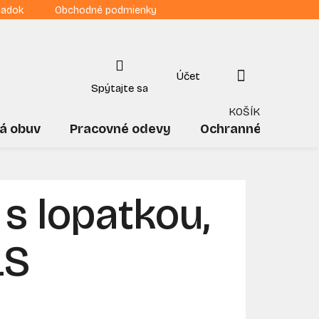
iadok
Obchodné podmienky
NÁKUPNÝ
KOŠÍK
á obuv
Pracovné odevy
Ochranné pomôck
s lopatkou,
LS