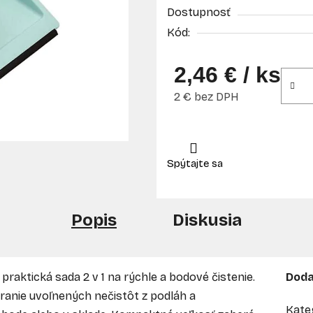
Dostupnosť
Kód:
2,46 €
/ ks
2 € bez DPH
Jednotková cena:
Popis
Diskusia
praktická sada 2 v 1 na rýchle a bodové čistenie.
Doda
eranie uvoľnených nečistôt z podláh a
Kate