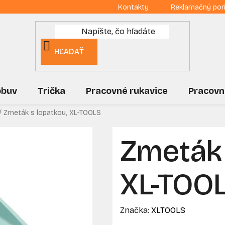
Kontakty
Reklamačný por
HĽADAŤ
obuv
Trička
Pracovné rukavice
Pracovn
/
Zmeták s lopatkou, XL-TOOLS
Zmeták 
XL-TOO
Značka:
XLTOOLS