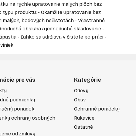
patku na rýchle upratovanie malých plôch bez
 typu produktu: - Okamžité upratovanie bez
ri malých, bodových nečistotách - Všestranné
Jednoduchá obsluha a jednoduché skladovanie -
pästia - Ľahko sa udržiava v čistote po práci -
viniek
mácie pre vás
Kategórie
kty
Odevy
dné podmienky
Obuv
mačný poriadok
Ochranné pomôcky
enky ochrany osobných
Rukavice
Ostatné
enie od zmluvy