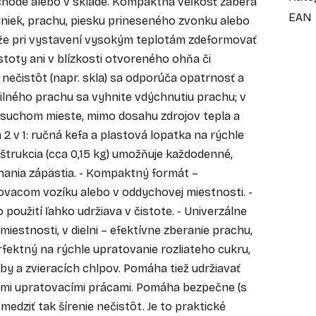
bchode alebo v sklade. Kompaktná veľkosť zaberá
EAN
iniek, prachu, piesku prineseného zvonku alebo
ôže pri vystavení vysokým teplotám zdeformovať
stoty ani v blízkosti otvoreného ohňa či
 nečistôt (napr. skla) sa odporúča opatrnosť a
ilného prachu sa vyhnite vdýchnutiu prachu; v
 suchom mieste, mimo dosahu zdrojov tepla a
 2 v 1: ručná kefa a plastová lopatka na rýchle
štrukcia (cca 0,15 kg) umožňuje každodenné,
ania zápästia. - Kompaktný formát –
ovacom vozíku alebo v oddychovej miestnosti. -
 použití ľahko udržiava v čistote. - Univerzálne
j miestnosti, v dielni – efektívne zberanie prachu,
erfektný na rýchle upratovanie rozliateho cukru,
by a zvieracích chlpov. Pomáha tiež udržiavať
šími upratovacími prácami. Pomáha bezpečne (s
edziť tak šírenie nečistôt. Je to praktické