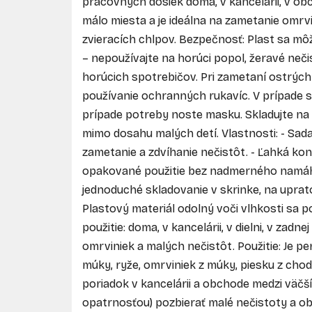
pracovných dosiek doma, v kancelárii, v o
málo miesta a je ideálna na zametanie omrv
zvieracích chlpov. Bezpečnosť: Plast sa m
– nepoužívajte na horúci popol, žeravé neči
horúcich spotrebičov. Pri zametaní ostrých
používanie ochranných rukavíc. V prípade s
prípade potreby noste masku. Skladujte na
mimo dosahu malých detí. Vlastnosti: - Sada
zametanie a zdvíhanie nečistôt. - Ľahká kon
opakované použitie bez nadmerného namáh
jednoduché skladovanie v skrinke, na uprat
Plastový materiál odolný voči vlhkosti sa po
použitie: doma, v kancelárii, v dielni, v zadne
omrviniek a malých nečistôt. Použitie: Je p
múky, ryže, omrviniek z múky, piesku z chod
poriadok v kancelárii a obchode medzi väč
opatrnosťou) pozbierať malé nečistoty a obm