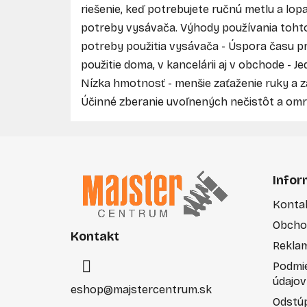
riešenie, keď potrebujete ručnú metlu a lo
potreby vysávača. Výhody používania tohto
potreby použitia vysávača - Úspora času p
použitie doma, v kancelárii aj v obchode - 
Nízka hmotnosť - menšie zaťaženie ruky a zá
Účinné zberanie uvoľnených nečistôt a omr
Z
á
Infor
p
Konta
ä
Obcho
t
Kontakt
i
Rekla
e
Podmi
údajov
eshop
@
majstercentrum.sk
Odstúp