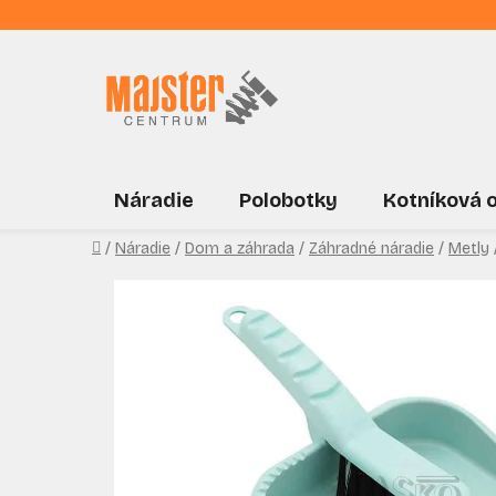
Prejsť
na
obsah
Náradie
Polobotky
Kotníková 
Domov
/
Náradie
/
Dom a záhrada
/
Záhradné náradie
/
Metly