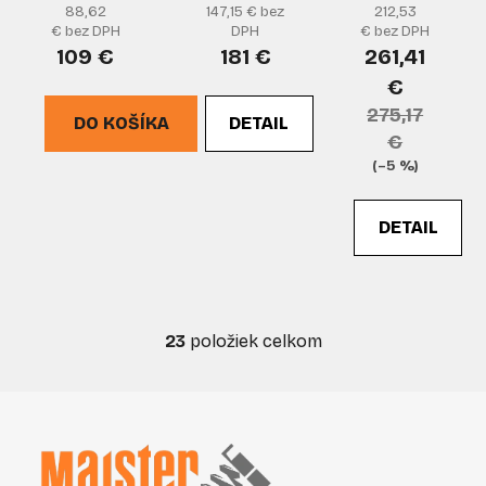
88,62
147,15 € bez
212,53
DEFENDER
DEFENDER
€ bez DPH
DPH
€ bez DPH
109 €
181 €
261,41
€
275,17
DO KOŠÍKA
DETAIL
€
(–5 %)
DETAIL
23
položiek celkom
O
v
l
Z
á
á
d
p
a