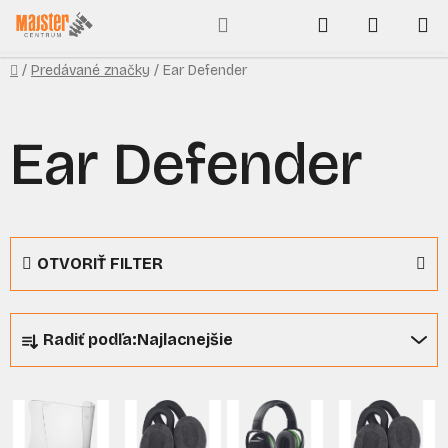
Prejsť
Hľadať
NÁKUP
na
obsah
KOŠÍK
Domov
/
Predávané značky
/
Ear Defender
Ear Defender
OTVORIŤ FILTER
R
Radiť podľa:
Najlacnejšie
a
d
V
e
ý
n