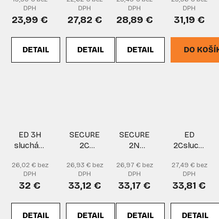
EAR
DEFENDER
DEFENDER
DPH
DPH
DPH
DPH
DEFENDER
yellow
green
23,99 €
27,82 €
28,89 €
31,19 €
green
DETAIL
DETAIL
DETAIL
DO KOŠÍ
ED 3H
SECURE
SECURE
ED
sluchátka-
2C
2N
2Csluchátka
hlavaEAR
sluchátka
sluchátka
prilbaEAR
26,02 € bez
26,93 € bez
26,97 € bez
27,49 € bez
DEFENDER
DEFENDER
DPH
DPH
DPH
DPH
orange
yellow
32 €
33,12 €
33,17 €
33,81 €
DETAIL
DETAIL
DETAIL
DETAIL