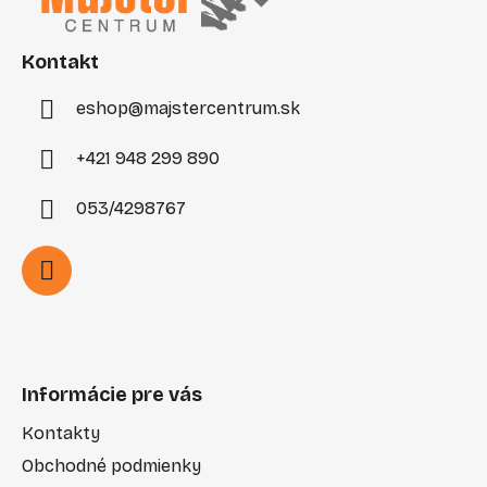
ä
c
t
i
e
i
Kontakt
p
e
r
eshop
@
majstercentrum.sk
v
k
+421 948 299 890
y
v
053/4298767
ý
p
i
s
u
Informácie pre vás
Kontakty
Obchodné podmienky