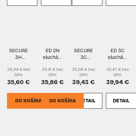
SECURE
ED 2N
SECURE
ED 3C
3H
sluchátka-
3C
sluchátka-
sluchátka
krk EAR
sluchátka
prilbaEAR
28,94 € bez
29,15 € bez
32,06 € bez
32,47 € bez
DEFENDER
DEFENDERo
DPH
DPH
DPH
DPH
yellow
35,60 €
35,86 €
39,43 €
39,94 €
DO KOŠÍKA
DO KOŠÍKA
DETAIL
DETAIL