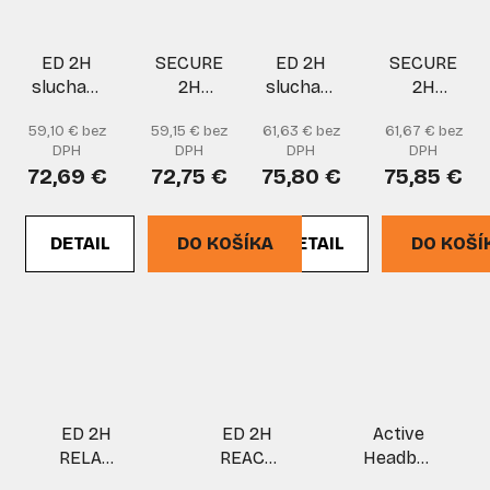
ED 2H
SECURE
ED 2H
SECURE
sluchatka/PC
2H
sluchatka/drôtený
2H
štít
Safe1
štít
Safe1
59,10 € bez
59,15 € bez
61,63 € bez
61,67 € bez
2H
2H
DPH
DPH
DPH
DPH
sluchatka/PC
sluchatka/d
72,69 €
72,75 €
75,80 €
75,85 €
štít
štít
DETAIL
DO KOŠÍKA
DETAIL
DO KOŠÍ
ED 2H
ED 2H
Active
RELAX
REACT
Headband
EAR
EAR
(LD)