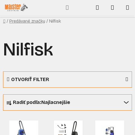
Prejsť
Hľadať
NÁKUP
na
obsah
KOŠÍK
Domov
/
Predávané značky
/
Nilfisk
Nilfisk
OTVORIŤ FILTER
R
Radiť podľa:
Najlacnejšie
a
d
V
e
ý
n