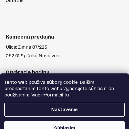
Ostatné
Kamenná predajňa
Ulica: Zimná 87/223
052 01 Spišská Nová ves
Otváracie hodiny
Tento web používa súbory cookie. Ďalším
Po-Pia: 7:30 - 17:00
prechádzaním tohto webu vyjadrujete súhlas s ich
používaním. Viac informácií
tu
.
Nastavenie
Vytvoril Shoptet
a
Adatelier
Súhlasím