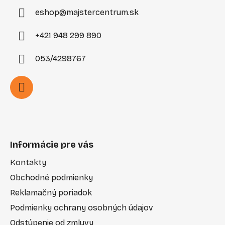
e
eshop
@
majstercentrum.sk
+421 948 299 890
053/4298767
Informácie pre vás
Kontakty
Obchodné podmienky
Reklamačný poriadok
Podmienky ochrany osobných údajov
Odstúpenie od zmluvy