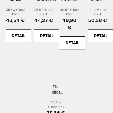
bunda
náprs.
35,40 € bez
35,99 € bez
40,57 € bez
41,12 € bez
DPH
DPH
DPH
DPH
43,54 €
44,27 €
49,90
50,58 €
€
DETAIL
DETAIL
DETAIL
DETAIL
ZIJL
pilot
bunda
59,89
€ bez DPH
73,66 €