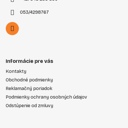
y
v
053/4298767
ý
p
i
s
u
Informácie pre vás
Kontakty
Obchodné podmienky
Reklamačný poriadok
Podmienky ochrany osobných údajov
Odstúpenie od zmluvy