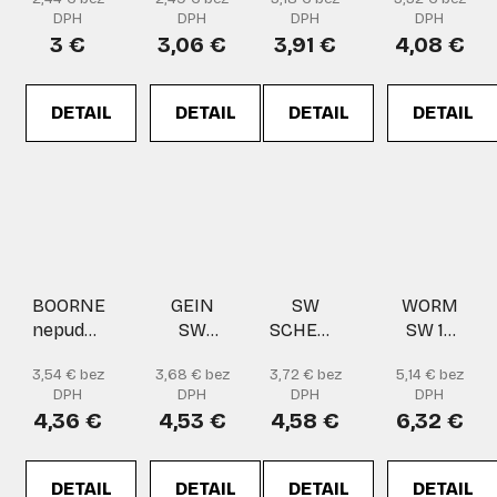
PC
DPH
DPH
DPH
DPH
blister
3 €
3,06 €
3,91 €
4,08 €
DETAIL
DETAIL
DETAIL
DETAIL
BOORNE
GEIN
SW
WORM
nepudrované
SW
SCHEUR
SW 17
rukavice
2002
I-903
blistr
3,54 € bez
3,68 € bez
3,72 € bez
5,14 € bez
ochranné
Okuliare
rukav.acryl/
DPH
DPH
DPH
DPH
okuliare
AS
4,36 €
4,53 €
4,58 €
6,32 €
blister
DETAIL
DETAIL
DETAIL
DETAIL