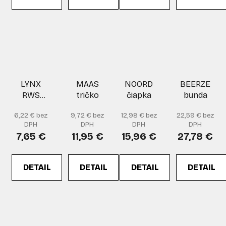
LYNX
MAAS
NOORD
BEERZE
RWS
tričko
čiapka
bunda
510870
6,22 € bez
9,72 € bez
12,98 € bez
22,59 € bez
vesta
DPH
DPH
DPH
DPH
7,65 €
11,95 €
15,96 €
27,78 €
DETAIL
DETAIL
DETAIL
DETAIL