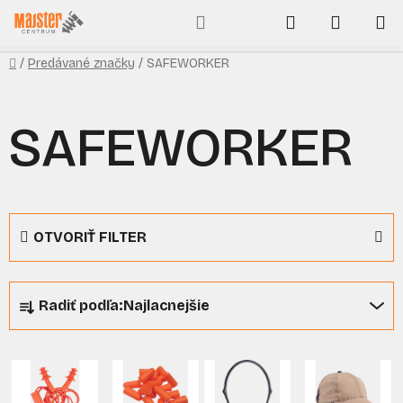
Prejsť
Hľadať
NÁKUP
na
obsah
KOŠÍK
Domov
/
Predávané značky
/
SAFEWORKER
SAFEWORKER
OTVORIŤ FILTER
R
Radiť podľa:
Najlacnejšie
a
d
V
e
ý
n