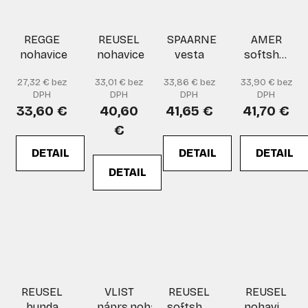
REGGE
REUSEL
SPAARNE
AMER
nohavice
nohavice
vesta
softshell
bunda
27,32 € bez
33,01 € bez
33,86 € bez
33,90 € bez
DPH
DPH
DPH
DPH
33,60 €
40,60
41,65 €
41,70 €
€
DETAIL
DETAIL
DETAIL
DETAIL
REUSEL
VLIST
REUSEL
REUSEL
bunda
náprs.nohavice
softshell
nohavice