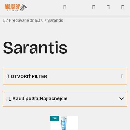
Prejsť
Hľadať
NÁKUP
na
obsah
KOŠÍK
Domov
/
Predávané značky
/
Sarantis
Sarantis
OTVORIŤ FILTER
R
Radiť podľa:
Najlacnejšie
a
d
V
e
TIP
ý
n