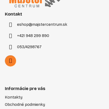
ä
c
t
i
e
i
Kontakt
p
e
r
eshop
@
majstercentrum.sk
v
k
+421 948 299 890
y
v
053/4298767
ý
p
i
s
u
Informácie pre vás
Kontakty
Obchodné podmienky