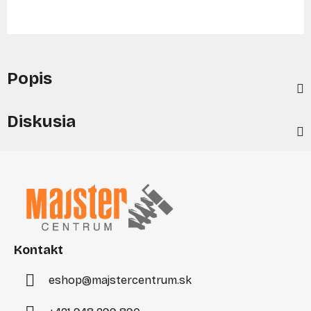
Popis
Diskusia
Z
á
p
ä
t
i
Kontakt
e
eshop
@
majstercentrum.sk