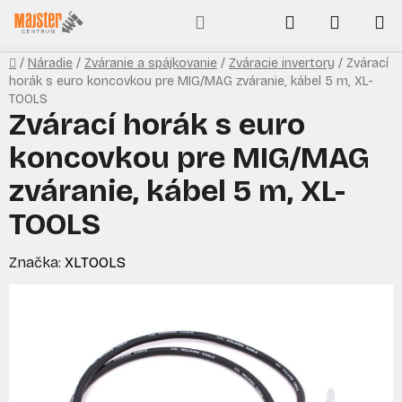
Prejsť
Hľadať
NÁKUP
na
obsah
KOŠÍK
Domov
/
Náradie
/
Zváranie a spájkovanie
/
Zváracie invertory
/
Zvárací
horák s euro koncovkou pre MIG/MAG zváranie, kábel 5 m, XL-
TOOLS
Zvárací horák s euro
koncovkou pre MIG/MAG
zváranie, kábel 5 m, XL-
TOOLS
Značka:
XLTOOLS